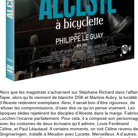
Alors que les magistrats s’acharnent sur Stéphane Richard dans l’affai
Tapie, alors qu’ils viennent de blanchir DSK et Martine Aubry, la lucidité
d’Alceste redevient exemplaire. Ainsi, il serait bon d’être rigoureux, de
refuser les compromissions, d’oser dire ce qu’on pense vraiment. Les
époques tièdes rejetèrent les disciples d’Alceste dans la marge. Fabric
Lucchini l’incarne parfaitement. Pour cela, il a composé son personnag
avec les costumes de deux écrivains qu’il admire, Louis Ferdinand
Céline, et Paul Léautaud. A certains moments, on voit Céline revenu de
Singmaringen, installé à Meudon avec Lucette. Merveilleux. A d’autres,