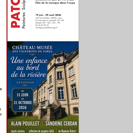
re
e
e