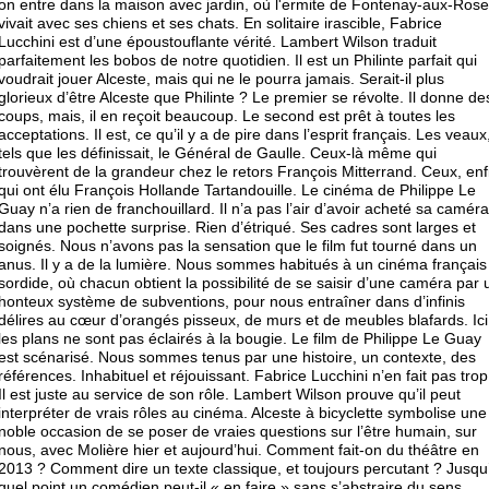
on entre dans la maison avec jardin, où l'ermite de Fontenay-aux-Ros
vivait avec ses chiens et ses chats. En solitaire irascible, Fabrice
Lucchini est d’une époustouflante vérité. Lambert Wilson traduit
parfaitement les bobos de notre quotidien. Il est un Philinte parfait qui
voudrait jouer Alceste, mais qui ne le pourra jamais. Serait-il plus
glorieux d’être Alceste que Philinte ? Le premier se révolte. Il donne de
coups, mais, il en reçoit beaucoup. Le second est prêt à toutes les
acceptations. Il est, ce qu’il y a de pire dans l’esprit français. Les veaux
tels que les définissait, le Général de Gaulle. Ceux-là même qui
trouvèrent de la grandeur chez le retors François Mitterrand. Ceux, enf
qui ont élu François Hollande Tartandouille. Le cinéma de Philippe Le
Guay n’a rien de franchouillard. Il n’a pas l’air d’avoir acheté sa caméra
dans une pochette surprise. Rien d’étriqué. Ses cadres sont larges et
soignés. Nous n’avons pas la sensation que le film fut tourné dans un
anus. Il y a de la lumière. Nous sommes habitués à un cinéma français
sordide, où chacun obtient la possibilité de se saisir d’une caméra par 
honteux système de subventions, pour nous entraîner dans d’infinis
délires au cœur d’orangés pisseux, de murs et de meubles blafards. Ici
les plans ne sont pas éclairés à la bougie. Le film de Philippe Le Guay
est scénarisé. Nous sommes tenus par une histoire, un contexte, des
références. Inhabituel et réjouissant. Fabrice Lucchini n’en fait pas trop
Il est juste au service de son rôle. Lambert Wilson prouve qu’il peut
interpréter de vrais rôles au cinéma. Alceste à bicyclette symbolise une
noble occasion de se poser de vraies questions sur l’être humain, sur
nous, avec Molière hier et aujourd’hui. Comment fait-on du théâtre en
2013 ? Comment dire un texte classique, et toujours percutant ? Jusqu
quel point un comédien peut-il « en faire » sans s’abstraire du sens