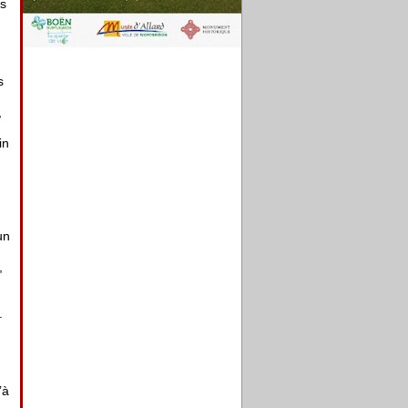
es
s
,
in
un
,
.
’à