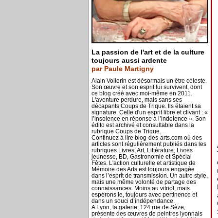
La passion de l'art et de la culture
toujours aussi ardente
par Paule Martigny
Alain Vollerin est désormais un être céleste.
Son œuvre et son esprit lui survivent, dont
ce blog créé avec moi-même en 2011.
L'aventure perdure, mais sans ses
décapants Coups de Trique. Ils étaient sa
signature. Celle d'un esprit libre et clivant : «
l’insolence en réponse à l’indolence ». Son
édito est archivé et consultable dans la
rubrique Coups de Trique.
Continuez à lire blog-des-arts.com où des
articles sont régulièrement publiés dans les
rubriques Livres, Art, Littérature, Livres
jeunesse, BD, Gastronomie et Spécial
Fêtes. L'action culturelle et artistique de
Mémoire des Arts est toujours engagée
dans l’esprit de transmission. Un autre style,
mais une même volonté de partage des
connaissances. Moins au vitriol, mais
espérons le, toujours avec pertinence et
dans un souci d’indépendance.
A Lyon, la galerie, 124 rue de Sèze,
présente des œuvres de peintres lyonnais