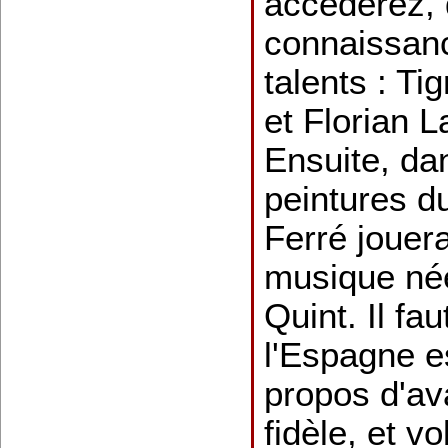
accèderez, 
connaissan
talents : Ti
et Florian L
Ensuite, dan
peintures d
Ferré jouera
musique né
Quint. Il fa
l'Espagne es
propos d'av
fidèle, et v