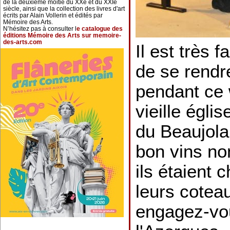
de la deuxième moitié du XXe et du XXIe
siècle, ainsi que la collection des livres d'art
écrits par Alain Vollerin et édités par
Mémoire des Arts.
N’hésitez pas à consulter l
e catalogue des
éditions Mémoire des Arts sur memoire-
des-arts.com
Il est très 
de se rendr
pendant ce 
vieille égli
du Beaujola
bon vins no
ils étaient
leurs cotea
engagez-vou