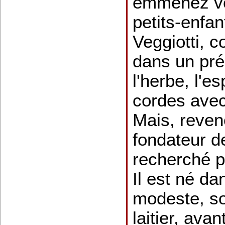
emmenez vo
petits-enfa
Veggiotti, 
dans un pré
l'herbe, l'e
cordes avec
Mais, reven
fondateur d
recherché p
Il est né da
modeste, so
laitier, ava