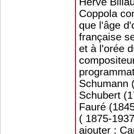
Hervé Billa
Coppola co
que l'âge d
française se
et à l'orée
compositeur
programmati
Schumann (
Schubert (1
Fauré (1845
( 1875-1937)
ajouter : C