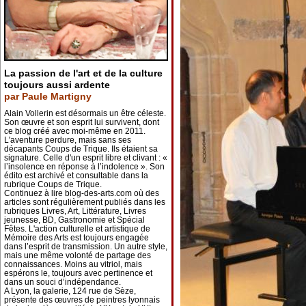
La passion de l'art et de la culture
toujours aussi ardente
par Paule Martigny
Alain Vollerin est désormais un être céleste.
Son œuvre et son esprit lui survivent, dont
ce blog créé avec moi-même en 2011.
L'aventure perdure, mais sans ses
décapants Coups de Trique. Ils étaient sa
signature. Celle d'un esprit libre et clivant : «
l’insolence en réponse à l’indolence ». Son
édito est archivé et consultable dans la
rubrique Coups de Trique.
Continuez à lire blog-des-arts.com où des
articles sont régulièrement publiés dans les
rubriques Livres, Art, Littérature, Livres
jeunesse, BD, Gastronomie et Spécial
Fêtes. L'action culturelle et artistique de
Mémoire des Arts est toujours engagée
dans l’esprit de transmission. Un autre style,
mais une même volonté de partage des
connaissances. Moins au vitriol, mais
espérons le, toujours avec pertinence et
dans un souci d’indépendance.
A Lyon, la galerie, 124 rue de Sèze,
présente des œuvres de peintres lyonnais