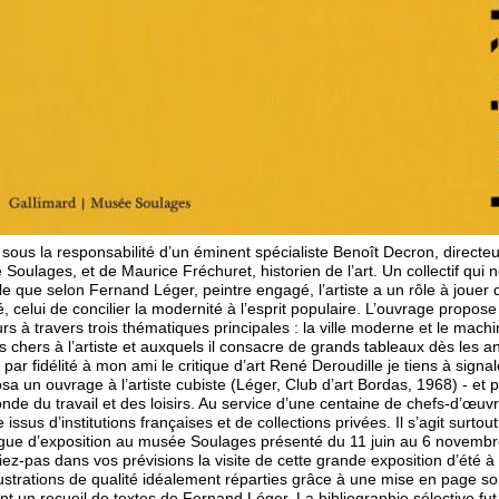
 sous la responsabilité d’un éminent spécialiste Benoît Decron, directe
Soulages, et de Maurice Fréchuret, historien de l’art. Un collectif qui 
le que selon Fernand Léger, peintre engagé, l’artiste a un rôle à jouer 
é, celui de concilier la modernité à l’esprit populaire. L’ouvrage propose
rs à travers trois thématiques principales : la ville moderne et le mach
 chers à l’artiste et auxquels il consacre de grands tableaux dès les 
 par fidélité à mon ami le critique d’art René Deroudille je tiens à signale
a un ouvrage à l’artiste cubiste (Léger, Club d’art Bordas, 1968) - et po
onde du travail et des loisirs. Au service d’une centaine de chefs-d’œuv
te issus d’institutions françaises et de collections privées. Il s’agit surtou
gue d’exposition au musée Soulages présenté du 11 juin au 6 novemb
iez-pas dans vos prévisions la visite de cette grande exposition d’été 
lustrations de qualité idéalement réparties grâce à une mise en page s
nt un recueil de textes de Fernand Léger. La bibliographie sélective fut