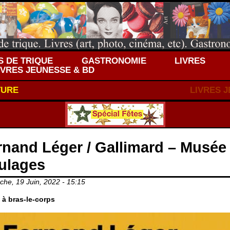
 DE TRIQUE
GASTRONOMIE
LIVRES
IVRES JEUNESSE & BD
TURE
LIVRES 
rnand Léger / Gallimard – Musée
ulages
he, 19 Juin, 2022 - 15:15
 à bras-le-corps