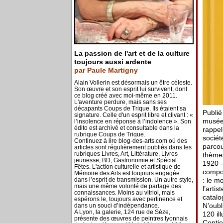
La passion de l'art et de la culture
toujours aussi ardente
par Paule Martigny
Alain Vollerin est désormais un être céleste.
Son œuvre et son esprit lui survivent, dont
ce blog créé avec moi-même en 2011.
L'aventure perdure, mais sans ses
décapants Coups de Trique. Ils étaient sa
Publié
signature. Celle d'un esprit libre et clivant : «
musée 
l’insolence en réponse à l’indolence ». Son
édito est archivé et consultable dans la
rappel
rubrique Coups de Trique.
sociét
Continuez à lire blog-des-arts.com où des
parcou
articles sont régulièrement publiés dans les
rubriques Livres, Art, Littérature, Livres
thèmes
jeunesse, BD, Gastronomie et Spécial
1920 -
Fêtes. L'action culturelle et artistique de
compos
Mémoire des Arts est toujours engagée
dans l’esprit de transmission. Un autre style,
: le m
mais une même volonté de partage des
l’artis
connaissances. Moins au vitriol, mais
catalo
espérons le, toujours avec pertinence et
N’oubl
dans un souci d’indépendance.
A Lyon, la galerie, 124 rue de Sèze,
120 il
présente des œuvres de peintres lyonnais
Contie