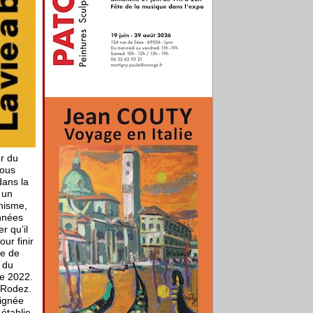
ur du
nous
dans la
 un
inisme,
années
r qu’il
ur finir
re de
t du
re 2022.
à Rodez.
oignée
 établie