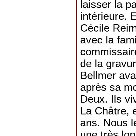
laisser la p
intérieure. 
Cécile Reims
avec la fami
commissaire 
de la gravu
Bellmer avan
après sa mo
Deux. Ils v
La Châtre, 
ans. Nous l
une très lo