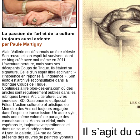
La passion de l'art et de la culture
toujours aussi ardente
par Paule Martigny
Alain Vollerin est désormais un être céleste.
Son œuvre et son esprit lui survivent, dont
ce blog créé avec moi-même en 2011.
L'aventure perdure, mais sans ses
décapants Coups de Trique. Ils étaient sa
signature. Celle d'un esprit libre et clivant : «
l’insolence en réponse à l’indolence ». Son
édito est archivé et consultable dans la
rubrique Coups de Trique.
Continuez à lire blog-des-arts.com où des
articles sont régulièrement publiés dans les
rubriques Livres, Art, Littérature, Livres
jeunesse, BD, Gastronomie et Spécial
Fêtes. L'action culturelle et artistique de
Mémoire des Arts est toujours engagée
dans l’esprit de transmission. Un autre style,
mais une même volonté de partage des
connaissances. Moins au vitriol, mais
espérons le, toujours avec pertinence et
Il s’agit du
dans un souci d’indépendance.
A Lyon, la galerie, 124 rue de Sèze,
présente des œuvres de peintres lyonnais