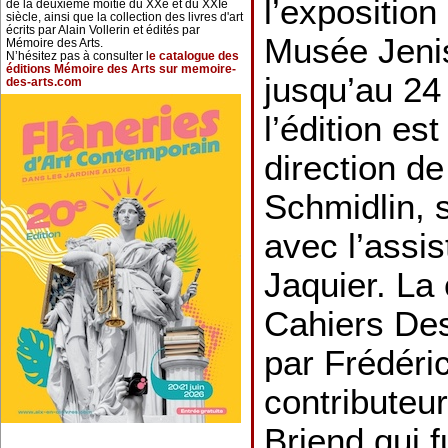
l’expositio
de la deuxième moitié du XXe et du XXIe
siècle, ainsi que la collection des livres d'art
écrits par Alain Vollerin et édités par
Musée Jeni
Mémoire des Arts.
N’hésitez pas à consulter l
e catalogue des
éditions Mémoire des Arts sur memoire-
jusqu’au 24
des-arts.com
l’édition es
direction d
Schmidlin, 
avec l’assi
Jaquier. La 
Cahiers Des
par Frédéri
contributeur
Briend qui 