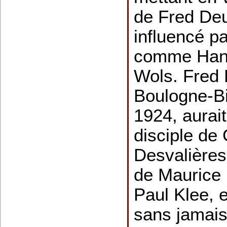
de Fred Deu
influencé pa
comme Hans
Wols. Fred 
Boulogne-Bi
1924, aurai
disciple de
Desvalières
de Maurice D
Paul Klee, e
sans jamais