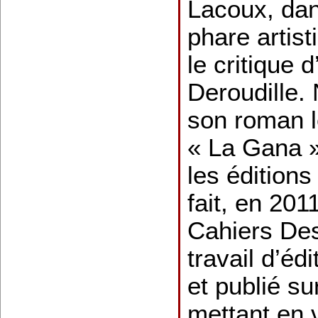
Lacoux, dans
phare artis
le critique 
Deroudille.
son roman l
« La Gana »
les éditions
fait, en 201
Cahiers Des
travail d’édi
et publié su
mettant en 