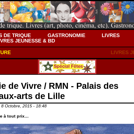
 DE TRIQUE
GASTRONOMIE
LIVRES
IVRES JEUNESSE & BD
TURE
LIVRES 
ie de Vivre / RMN - Palais des
aux-arts de Lille
, 8 Octobre, 2015 - 18:48
ie à tout prix…