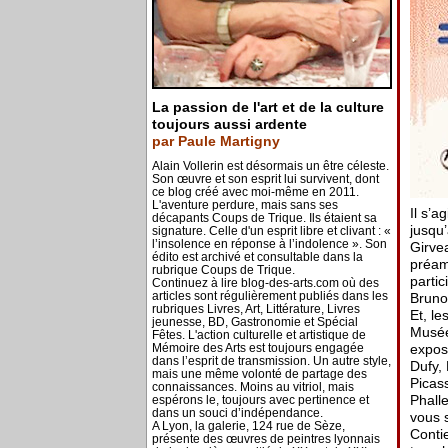
La passion de l'art et de la culture
toujours aussi ardente
par Paule Martigny
Alain Vollerin est désormais un être céleste.
Son œuvre et son esprit lui survivent, dont
ce blog créé avec moi-même en 2011.
L'aventure perdure, mais sans ses
Il s’a
décapants Coups de Trique. Ils étaient sa
jusqu’
signature. Celle d'un esprit libre et clivant : «
l’insolence en réponse à l’indolence ». Son
Girvea
édito est archivé et consultable dans la
préam
rubrique Coups de Trique.
partic
Continuez à lire blog-des-arts.com où des
articles sont régulièrement publiés dans les
Bruno 
rubriques Livres, Art, Littérature, Livres
Et, le
jeunesse, BD, Gastronomie et Spécial
Musée 
Fêtes. L'action culturelle et artistique de
Mémoire des Arts est toujours engagée
expos
dans l’esprit de transmission. Un autre style,
Dufy,
mais une même volonté de partage des
Picass
connaissances. Moins au vitriol, mais
Phalle
espérons le, toujours avec pertinence et
dans un souci d’indépendance.
vous 
A Lyon, la galerie, 124 rue de Sèze,
Conti
présente des œuvres de peintres lyonnais