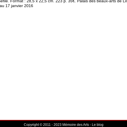
efile. Format : 28,5 x 22,5 cm. 223 p. 35€. Palais des beaux-arts de Lil
’au 17 janvier 2016
Copyright © 2011 - 2023 Mémoire des Arts - Le blog