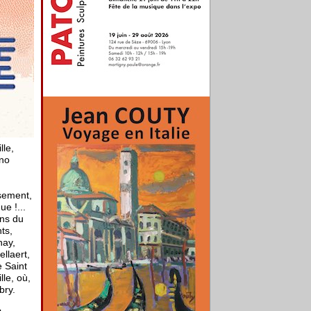
lle,
uno
n
isement,
ue !...
ons du
ts,
nay,
llaert,
e Saint
lle, où,
bry.