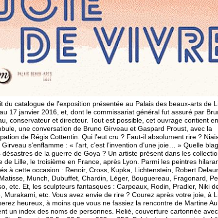
git du catalogue de l’exposition présentée au Palais des beaux-arts de Li
au 17 janvier 2016, et, dont le commissariat général fut assuré par Br
u, conservateur et directeur. Tout est possible, cet ouvrage contient e
bule, une conversation de Bruno Girveau et Gaspard Proust, avec la
ipation de Régis Cottentin. Qui l’eut cru ? Faut-il absolument rire ? Nia
Girveau s’enflamme : « l’art, c’est l’invention d’une joie… » Quelle blag
s désastres de la guerre de Goya ? Un artiste présent dans les collecti
de Lille, le troisième en France, après Lyon. Parmi les peintres hilaran
és à cette occasion : Renoir, Cross, Kupka, Lichtenstein, Robert Delau
 Matisse, Munch, Dubuffet, Chardin, Léger, Bouguereau, Fragonard, Pee
o, etc. Et, les sculpteurs fantasques : Carpeaux, Rodin, Pradier, Niki d
, Murakami, etc. Vous avez envie de rire ? Courez après votre joie, à Li
serez heureux, à moins que vous ne fassiez la rencontre de Martine Au
ent un index des noms de personnes. Relié, couverture cartonnée avec