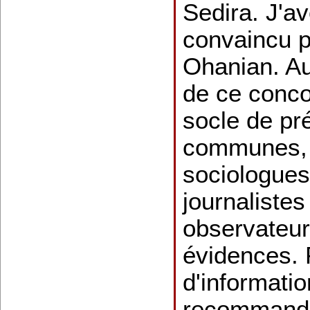
Sedira. J'a
convaincu p
Ohanian. Au
de ce conco
socle de pr
communes, q
sociologue
journalistes
observateur
évidences. 
d'informati
recommande,