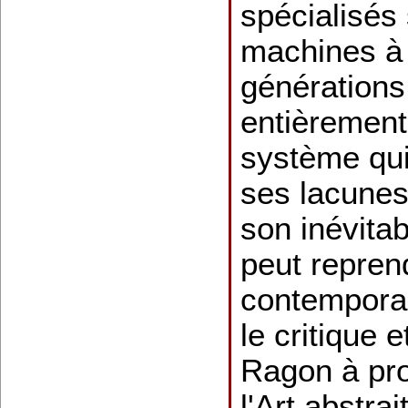
spécialisés
machines à 
générations
entièrement
système qu
ses lacunes
son inévita
peut reprend
contemporain
le critique e
Ragon à prop
l'Art abstrai