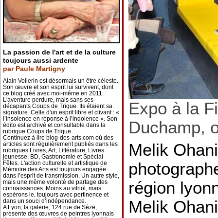
La passion de l'art et de la culture
toujours aussi ardente
par Paule Martigny
Alain Vollerin est désormais un être céleste.
Son œuvre et son esprit lui survivent, dont
ce blog créé avec moi-même en 2011.
L'aventure perdure, mais sans ses
Expo à la F
décapants Coups de Trique. Ils étaient sa
signature. Celle d'un esprit libre et clivant : «
l’insolence en réponse à l’indolence ». Son
Duchamp, œ
édito est archivé et consultable dans la
rubrique Coups de Trique.
Continuez à lire blog-des-arts.com où des
Melik Ohania
articles sont régulièrement publiés dans les
rubriques Livres, Art, Littérature, Livres
jeunesse, BD, Gastronomie et Spécial
photographe
Fêtes. L'action culturelle et artistique de
Mémoire des Arts est toujours engagée
dans l’esprit de transmission. Un autre style,
région lyon
mais une même volonté de partage des
connaissances. Moins au vitriol, mais
espérons le, toujours avec pertinence et
Melik Ohani
dans un souci d’indépendance.
A Lyon, la galerie, 124 rue de Sèze,
présente des œuvres de peintres lyonnais