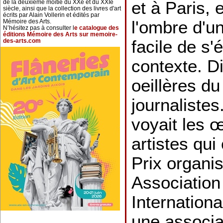
et à Paris, 
de la deuxième moitié du XXe et du XXIe
siècle, ainsi que la collection des livres d'art
écrits par Alain Vollerin et édités par
l'ombre d'u
Mémoire des Arts.
N’hésitez pas à consulter l
e catalogue des
éditions Mémoire des Arts sur memoire-
facile de s'
des-arts.com
contexte. Dif
oeillères du
journalistes
voyait les 
artistes qui
Prix organis
Association 
Internationa
une associa