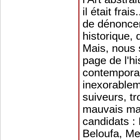
il était frai
de dénoncer
historique, 
Mais, nous
page de l'his
contemporai
inexorablem
suiveurs, tr
mauvais maî
candidats : 
Beloufa, Me