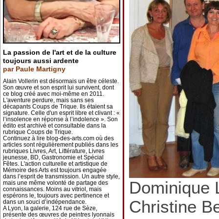
La passion de l'art et de la culture
toujours aussi ardente
par Paule Martigny
Alain Vollerin est désormais un être céleste.
Son œuvre et son esprit lui survivent, dont
ce blog créé avec moi-même en 2011.
L'aventure perdure, mais sans ses
décapants Coups de Trique. Ils étaient sa
signature. Celle d'un esprit libre et clivant : «
l’insolence en réponse à l’indolence ». Son
édito est archivé et consultable dans la
rubrique Coups de Trique.
Continuez à lire blog-des-arts.com où des
articles sont régulièrement publiés dans les
rubriques Livres, Art, Littérature, Livres
jeunesse, BD, Gastronomie et Spécial
Fêtes. L'action culturelle et artistique de
Mémoire des Arts est toujours engagée
dans l’esprit de transmission. Un autre style,
Dominique L
mais une même volonté de partage des
connaissances. Moins au vitriol, mais
espérons le, toujours avec pertinence et
Christine B
dans un souci d’indépendance.
A Lyon, la galerie, 124 rue de Sèze,
présente des œuvres de peintres lyonnais