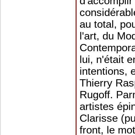
d'accomplir 
considérable
au total, po
l'art, du M
Contempora
lui, n'était
intentions, 
Thierry Ras
Rugoff. Par
artistes ép
Clarisse (pu
front, le mo