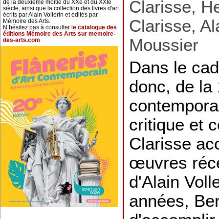
Clarisse, H
de la deuxième moitié du XXe et du XXIe
siècle, ainsi que la collection des livres d'art
écrits par Alain Vollerin et édités par
Clarisse, Al
Mémoire des Arts.
N’hésitez pas à consulter l
e catalogue des
éditions Mémoire des Arts sur memoire-
Moussier
des-arts.com
Dans le cad
donc, de la 
contemporai
critique et 
Clarisse a
œuvres récen
d'Alain Voll
années, Ber