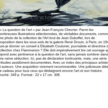
 La question de l'art » par Jean-François Chevrier. Parmi les
ombreuses illustrations sélectionnées, de véritables documents, comm
ne photo de la collection de l'Art brut de Jean Dubuffet, lors de
'exposition dans les sous-sols de la galerie René Drouin, à Paris, en 19
uis-je donner un conseil à Elisabeth Couturier, journaliste et directrice 
ollection chez Flammarion ? Elle doit impérativement lire cet ouvrage q
épond avec pertinence à la question de l'art, sans jamais sombrer dans
ne naïve séduction. Ici, pas de déclaration tonitruante, mais, une série
'études assidûment documentées. Avec un index des principaux artiste
t auteurs. Une acquisition vivement recommandée. Une judicieuse idé
e cadeau pour tous ceux qui dédaignent encore l'art et son histoire.
roché. 349 p. Format : 22 x 17 cm. 30€.