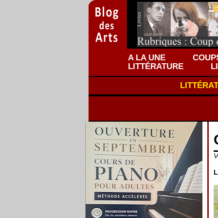
A LA UNE
COUPS
LITTÉRATURE
L
LITTÉRA
V
L