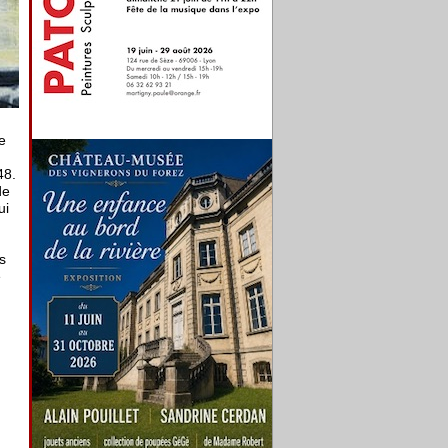
e
48.
de
ui
s
e