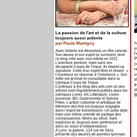
La passion de l'art et de la culture
«
toujours aussi ardente
n
par Paule Martigny
u
Alain Vollerin est désormais un être céleste.
l
Son œuvre et son esprit lui survivent, dont
P
ce blog créé avec moi-même en 2011.
L'aventure perdure, mais sans ses
c
décapants Coups de Trique. Ils étaient sa
r
signature. Celle d'un esprit libre et clivant : «
u
l’insolence en réponse à l’indolence ». Son
édito est archivé et consultable dans la
d
rubrique Coups de Trique.
e
Continuez à lire blog-des-arts.com où des
d
articles sont régulièrement publiés dans les
rubriques Livres, Art, Littérature, Livres
B
jeunesse, BD, Gastronomie et Spécial
Fêtes. L'action culturelle et artistique de
Mémoire des Arts est toujours engagée
dans l’esprit de transmission. Un autre style,
mais une même volonté de partage des
connaissances. Moins au vitriol, mais
espérons le, toujours avec pertinence et
dans un souci d’indépendance.
A Lyon, la galerie, 124 rue de Sèze,
présente des œuvres de peintres lyonnais