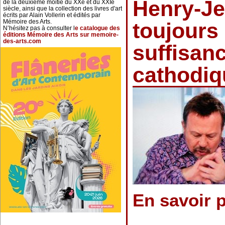
Henry-Je
de la deuxième moitié du XXe et du XXIe
siècle, ainsi que la collection des livres d'art
écrits par Alain Vollerin et édités par
Mémoire des Arts.
toujours 
N’hésitez pas à consulter l
e catalogue des
éditions Mémoire des Arts sur memoire-
des-arts.com
suffisan
cathodiqu
En savoir 