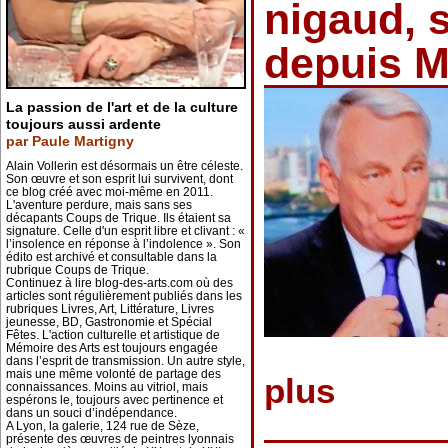
nigaud, 
depuis 
La passion de l'art et de la culture
toujours aussi ardente
par Paule Martigny
Alain Vollerin est désormais un être céleste.
Son œuvre et son esprit lui survivent, dont
ce blog créé avec moi-même en 2011.
L'aventure perdure, mais sans ses
décapants Coups de Trique. Ils étaient sa
signature. Celle d'un esprit libre et clivant : «
l’insolence en réponse à l’indolence ». Son
édito est archivé et consultable dans la
rubrique Coups de Trique.
Continuez à lire blog-des-arts.com où des
articles sont régulièrement publiés dans les
rubriques Livres, Art, Littérature, Livres
jeunesse, BD, Gastronomie et Spécial
Fêtes. L'action culturelle et artistique de
Mémoire des Arts est toujours engagée
dans l’esprit de transmission. Un autre style,
mais une même volonté de partage des
plus
connaissances. Moins au vitriol, mais
espérons le, toujours avec pertinence et
dans un souci d’indépendance.
A Lyon, la galerie, 124 rue de Sèze,
présente des œuvres de peintres lyonnais