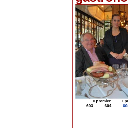
« premier
‹ 
603
604
60
…