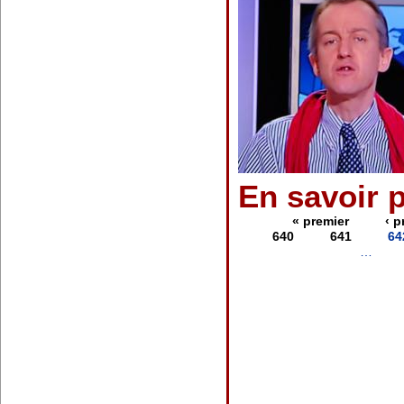
En savoir 
« premier
‹ 
640
641
64
…