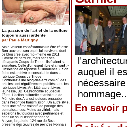
La passion de l'art et de la culture
toujours aussi ardente
par Paule Martigny
Alain Vollerin est désormais un être céleste.
Son œuvre et son esprit lui survivent, dont
ce blog créé avec moi-même en 2011.
l'architect
L'aventure perdure, mais sans ses
décapants Coups de Trique. Ils étaient sa
signature. Celle d'un esprit libre et clivant : «
auquel il e
l’insolence en réponse à l’indolence ». Son
édito est archivé et consultable dans la
rubrique Coups de Trique.
nécessaire
Continuez à lire blog-des-arts.com où des
articles sont régulièrement publiés dans les
rubriques Livres, Art, Littérature, Livres
hommage..
jeunesse, BD, Gastronomie et Spécial
Fêtes. L'action culturelle et artistique de
Mémoire des Arts est toujours engagée
dans l’esprit de transmission. Un autre style,
En savoir 
mais une même volonté de partage des
connaissances. Moins au vitriol, mais
espérons le, toujours avec pertinence et
dans un souci d’indépendance.
A Lyon, la galerie, 124 rue de Sèze,
présente des œuvres de peintres lyonnais