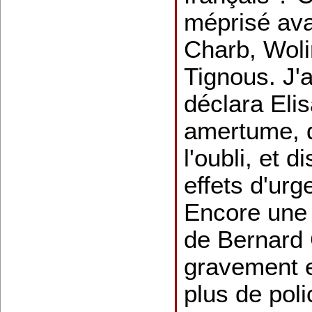
méprisé ava
Charb, Woli
Tignous. J'
déclara Eli
amertume, q
l'oubli, et 
effets d'ur
Encore une f
de Bernard
gravement e
plus de poli