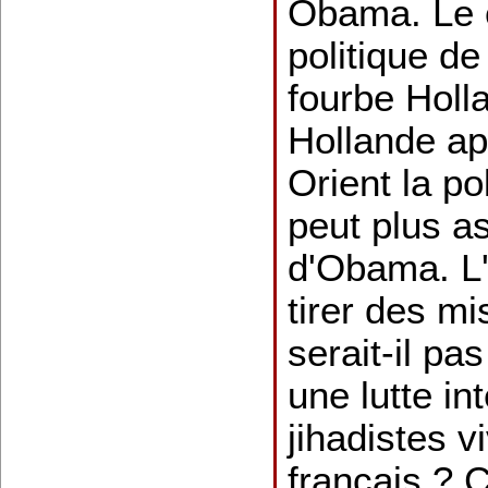
Obama. Le c
politique d
fourbe Holl
Hollande ap
Orient la po
peut plus a
d'Obama. L
tirer des mi
serait-il p
une lutte in
jihadistes v
français ? C