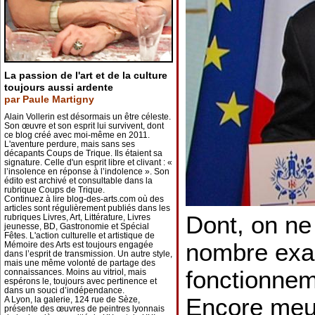
La passion de l'art et de la culture
toujours aussi ardente
par Paule Martigny
Alain Vollerin est désormais un être céleste.
Son œuvre et son esprit lui survivent, dont
ce blog créé avec moi-même en 2011.
L'aventure perdure, mais sans ses
décapants Coups de Trique. Ils étaient sa
signature. Celle d'un esprit libre et clivant : «
l’insolence en réponse à l’indolence ». Son
édito est archivé et consultable dans la
rubrique Coups de Trique.
Continuez à lire blog-des-arts.com où des
articles sont régulièrement publiés dans les
Dont, on ne 
rubriques Livres, Art, Littérature, Livres
jeunesse, BD, Gastronomie et Spécial
Fêtes. L'action culturelle et artistique de
nombre exact
Mémoire des Arts est toujours engagée
dans l’esprit de transmission. Un autre style,
mais une même volonté de partage des
fonctionnem
connaissances. Moins au vitriol, mais
espérons le, toujours avec pertinence et
dans un souci d’indépendance.
Encore meur
A Lyon, la galerie, 124 rue de Sèze,
présente des œuvres de peintres lyonnais