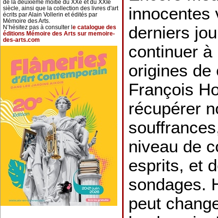
de la deuxième moitié du XXe et du XXIe
innocentes 
siècle, ainsi que la collection des livres d'art
écrits par Alain Vollerin et édités par
Mémoire des Arts.
derniers jo
N’hésitez pas à consulter l
e catalogue des
éditions Mémoire des Arts sur memoire-
des-arts.com
continuer à 
origines de
François Ho
récupérer n
souffrances
niveau de c
esprits, et 
sondages. H
peut change