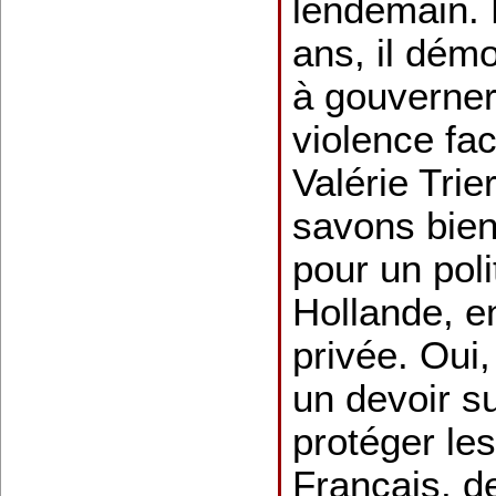
lendemain. 
ans, il dém
à gouverner,
violence fa
Valérie Trie
savons bien 
pour un poli
Hollande, en
privée. Oui
un devoir s
protéger les
Français, d