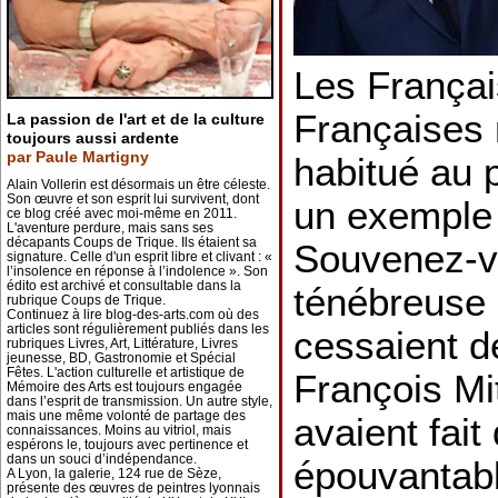
Les Françai
Françaises 
La passion de l'art et de la culture
toujours aussi ardente
par Paule Martigny
habitué au 
Alain Vollerin est désormais un être céleste.
Son œuvre et son esprit lui survivent, dont
un exemple 
ce blog créé avec moi-même en 2011.
L'aventure perdure, mais sans ses
décapants Coups de Trique. Ils étaient sa
Souvenez-v
signature. Celle d'un esprit libre et clivant : «
l’insolence en réponse à l’indolence ». Son
édito est archivé et consultable dans la
ténébreuse 
rubrique Coups de Trique.
Continuez à lire blog-des-arts.com où des
articles sont régulièrement publiés dans les
cessaient d
rubriques Livres, Art, Littérature, Livres
jeunesse, BD, Gastronomie et Spécial
Fêtes. L'action culturelle et artistique de
François Mit
Mémoire des Arts est toujours engagée
dans l’esprit de transmission. Un autre style,
mais une même volonté de partage des
avaient fait
connaissances. Moins au vitriol, mais
espérons le, toujours avec pertinence et
dans un souci d’indépendance.
épouvantabl
A Lyon, la galerie, 124 rue de Sèze,
présente des œuvres de peintres lyonnais