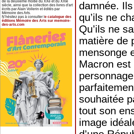
de la deuxième moitié du XXe et du XXIe
damnée. Ils
siècle, ainsi que la collection des livres d'art
écrits par Alain Vollerin et édités par
Mémoire des Arts.
qu’ils ne c
N’hésitez pas à consulter l
e catalogue des
éditions Mémoire des Arts sur memoire-
des-arts.com
Qu’ils ne sa
matière de p
mensonge et
Macron est 
personnage 
parfaitemen
souhaitée p
tout son e
image idéal
d’une Répu