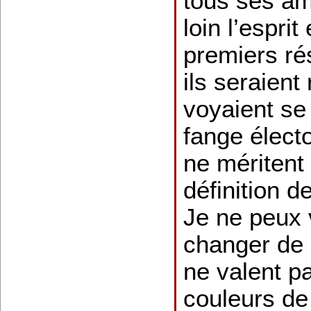
tous ses ami
loin l’espri
premiers r
ils seraient 
voyaient se 
fange électo
ne méritent
définition d
Je ne peux 
changer de 
ne valent p
couleurs de