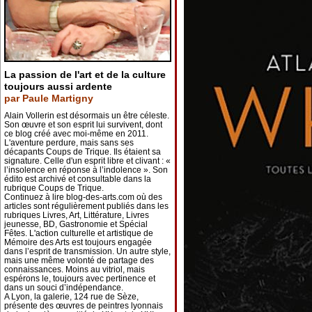
La passion de l'art et de la culture
toujours aussi ardente
par Paule Martigny
Alain Vollerin est désormais un être céleste.
Son œuvre et son esprit lui survivent, dont
ce blog créé avec moi-même en 2011.
L'aventure perdure, mais sans ses
décapants Coups de Trique. Ils étaient sa
signature. Celle d'un esprit libre et clivant : «
l’insolence en réponse à l’indolence ». Son
édito est archivé et consultable dans la
rubrique Coups de Trique.
Continuez à lire blog-des-arts.com où des
articles sont régulièrement publiés dans les
rubriques Livres, Art, Littérature, Livres
jeunesse, BD, Gastronomie et Spécial
Fêtes. L'action culturelle et artistique de
Mémoire des Arts est toujours engagée
dans l’esprit de transmission. Un autre style,
mais une même volonté de partage des
connaissances. Moins au vitriol, mais
espérons le, toujours avec pertinence et
dans un souci d’indépendance.
A Lyon, la galerie, 124 rue de Sèze,
présente des œuvres de peintres lyonnais