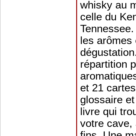
whisky au ma
celle du Ke
Tennessee. 
les arômes 
dégustation
répartition
aromatiques
et 21 cartes
glossaire e
livre qui tr
votre cave,
fins. Une m