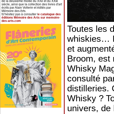
de la deuxième moitié du XXe et du XXIe
siècle, ainsi que la collection des livres d'art
écrits par Alain Vollerin et édités par
Mémoire des Arts.
N’hésitez pas à consulter l
e catalogue des
éditions Mémoire des Arts sur memoire-
des-arts.com
Toutes les di
whiskies… N
et augmenté
Broom, est 
Whisky Maga
consulté pa
distilleries
Whisky ? To
univers, de 