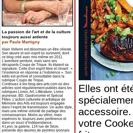
La passion de l'art et de la culture
toujours aussi ardente
par Paule Martigny
Alain Vollerin est désormais un être céleste.
Son œuvre et son esprit lui survivent, dont
ce blog créé avec moi-même en 2011.
L'aventure perdure, mais sans ses
décapants Coups de Trique. Ils étaient sa
signature. Celle d'un esprit libre et clivant : «
l’insolence en réponse à l’indolence ». Son
édito est archivé et consultable dans la
rubrique Coups de Trique.
Continuez à lire blog-des-arts.com où des
Elles ont é
articles sont régulièrement publiés dans les
rubriques Livres, Art, Littérature, Livres
jeunesse, BD, Gastronomie et Spécial
spécialemen
Fêtes. L'action culturelle et artistique de
Mémoire des Arts est toujours engagée
dans l’esprit de transmission. Un autre style,
accessoire.
mais une même volonté de partage des
connaissances. Moins au vitriol, mais
espérons le, toujours avec pertinence et
votre Cooke
dans un souci d’indépendance.
A Lyon, la galerie, 124 rue de Sèze,
présente des œuvres de peintres lyonnais