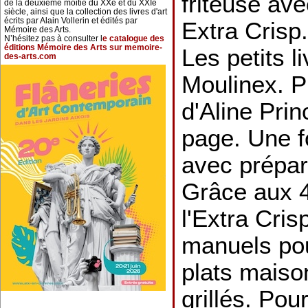
friteuse ave
de la deuxième moitié du XXe et du XXIe
siècle, ainsi que la collection des livres d'art
écrits par Alain Vollerin et édités par
Extra Crisp.
Mémoire des Arts.
N’hésitez pas à consulter l
e catalogue des
éditions Mémoire des Arts sur memoire-
Les petits l
des-arts.com
Moulinex. P
d'Aline Prin
page. Une f
avec prépar
Grâce aux 
l'Extra Cris
manuels pou
plats maison 
grillés. Pou