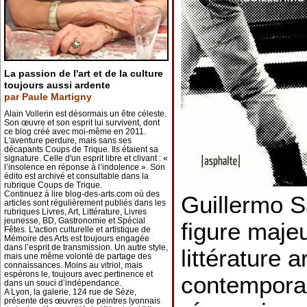
La passion de l'art et de la culture
toujours aussi ardente
par Paule Martigny
Alain Vollerin est désormais un être céleste.
Son œuvre et son esprit lui survivent, dont
ce blog créé avec moi-même en 2011.
L'aventure perdure, mais sans ses
décapants Coups de Trique. Ils étaient sa
signature. Celle d'un esprit libre et clivant : «
l’insolence en réponse à l’indolence ». Son
édito est archivé et consultable dans la
rubrique Coups de Trique.
Continuez à lire blog-des-arts.com où des
Guillermo 
articles sont régulièrement publiés dans les
rubriques Livres, Art, Littérature, Livres
jeunesse, BD, Gastronomie et Spécial
figure maje
Fêtes. L'action culturelle et artistique de
Mémoire des Arts est toujours engagée
dans l’esprit de transmission. Un autre style,
littérature 
mais une même volonté de partage des
connaissances. Moins au vitriol, mais
espérons le, toujours avec pertinence et
contemporain
dans un souci d’indépendance.
A Lyon, la galerie, 124 rue de Sèze,
présente des œuvres de peintres lyonnais