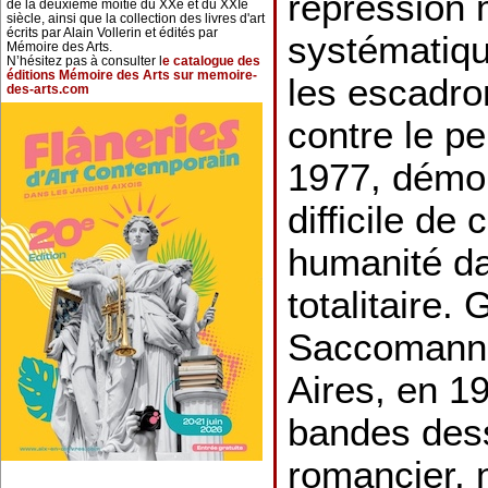
répression 
de la deuxième moitié du XXe et du XXIe
siècle, ainsi que la collection des livres d'art
écrits par Alain Vollerin et édités par
systématiq
Mémoire des Arts.
N’hésitez pas à consulter l
e catalogue des
éditions Mémoire des Arts sur memoire-
les escadro
des-arts.com
contre le pe
1977, démont
difficile de
humanité da
totalitaire. 
Saccomanno
Aires, en 1
bandes des
romancier, 