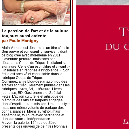
La passion de l'art et de la culture
toujours aussi ardente
par Paule Martigny
Alain Vollerin est désormais un être céleste.
Son œuvre et son esprit lui survivent, dont
ce blog créé avec moi-même en 2011.
L'aventure perdure, mais sans ses
décapants Coups de Trique. Ils étaient sa
signature. Celle d'un esprit libre et clivant : «
l’insolence en réponse à l’indolence ». Son
édito est archivé et consultable dans la
rubrique Coups de Trique.
Continuez à lire blog-des-arts.com où des
articles sont régulièrement publiés dans les
rubriques Livres, Art, Littérature, Livres
jeunesse, BD, Gastronomie et Spécial
Fêtes. L'action culturelle et artistique de
Mémoire des Arts est toujours engagée
dans l’esprit de transmission. Un autre style,
mais une même volonté de partage des
connaissances. Moins au vitriol, mais
espérons le, toujours avec pertinence et
dans un souci d’indépendance.
A Lyon, la galerie, 124 rue de Sèze,
présente des œuvres de peintres lyonnais