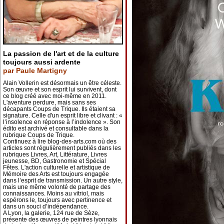
La passion de l'art et de la culture
toujours aussi ardente
par Paule Martigny
Alain Vollerin est désormais un être céleste.
Son œuvre et son esprit lui survivent, dont
ce blog créé avec moi-même en 2011.
L'aventure perdure, mais sans ses
décapants Coups de Trique. Ils étaient sa
signature. Celle d'un esprit libre et clivant : «
l’insolence en réponse à l’indolence ». Son
édito est archivé et consultable dans la
rubrique Coups de Trique.
Continuez à lire blog-des-arts.com où des
articles sont régulièrement publiés dans les
rubriques Livres, Art, Littérature, Livres
jeunesse, BD, Gastronomie et Spécial
Fêtes. L'action culturelle et artistique de
Mémoire des Arts est toujours engagée
dans l’esprit de transmission. Un autre style,
mais une même volonté de partage des
connaissances. Moins au vitriol, mais
espérons le, toujours avec pertinence et
dans un souci d’indépendance.
A Lyon, la galerie, 124 rue de Sèze,
présente des œuvres de peintres lyonnais