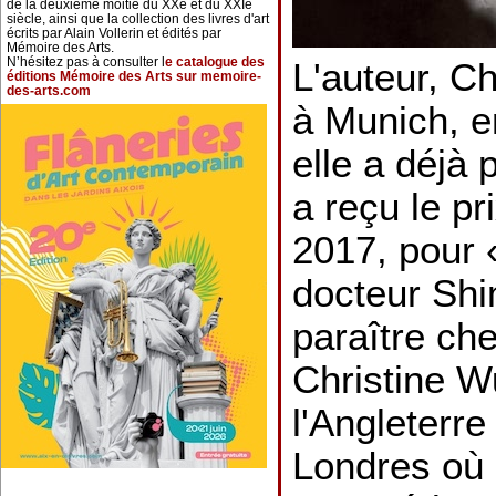
de la deuxième moitié du XXe et du XXIe
siècle, ainsi que la collection des livres d'art
écrits par Alain Vollerin et édités par
Mémoire des Arts.
N’hésitez pas à consulter l
e catalogue des
L'auteur, Ch
éditions Mémoire des Arts sur memoire-
des-arts.com
à Munich, e
elle a déjà 
a reçu le p
2017, pour 
docteur Sh
paraître ch
Christine Wu
l'Angleterre
Londres où s