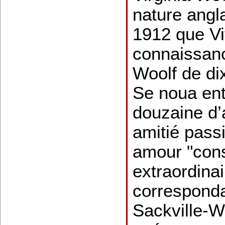
nature angl
1912 que Vit
connaissanc
Woolf de di
Se noua ent
douzaine d’
amitié pass
amour "cons
extraordinai
corresponda
Sackville-W