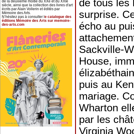
de tous les 
de la deuxième moitié du XXe et du XXIe
siècle, ainsi que la collection des livres d'art
écrits par Alain Vollerin et édités par
surprise. Ce
Mémoire des Arts.
N’hésitez pas à consulter l
e catalogue des
éditions Mémoire des Arts sur memoire-
écho au pui
des-arts.com
attachement
Sackville-W
House, imm
élizabéthain
puis au Ken
mariage. C
Wharton ell
par les châ
Virginia Woo