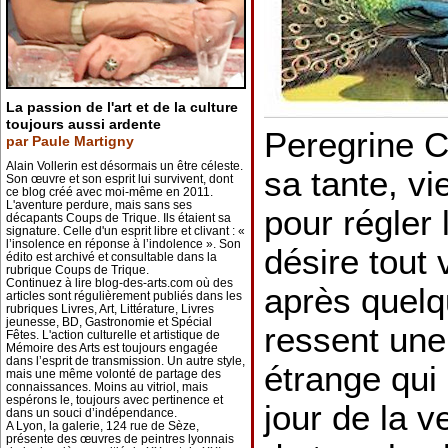
La passion de l'art et de la culture
toujours aussi ardente
Peregrine C
par Paule Martigny
Alain Vollerin est désormais un être céleste.
sa tante, v
Son œuvre et son esprit lui survivent, dont
ce blog créé avec moi-même en 2011.
L'aventure perdure, mais sans ses
pour régler 
décapants Coups de Trique. Ils étaient sa
signature. Celle d'un esprit libre et clivant : «
l’insolence en réponse à l’indolence ». Son
désire tout
édito est archivé et consultable dans la
rubrique Coups de Trique.
Continuez à lire blog-des-arts.com où des
après quelqu
articles sont régulièrement publiés dans les
rubriques Livres, Art, Littérature, Livres
jeunesse, BD, Gastronomie et Spécial
ressent une
Fêtes. L'action culturelle et artistique de
Mémoire des Arts est toujours engagée
dans l’esprit de transmission. Un autre style,
étrange qui
mais une même volonté de partage des
connaissances. Moins au vitriol, mais
espérons le, toujours avec pertinence et
jour de la 
dans un souci d’indépendance.
A Lyon, la galerie, 124 rue de Sèze,
présente des œuvres de peintres lyonnais