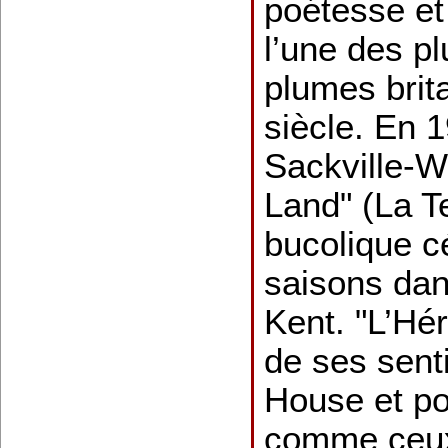
poétesse et
l’une des p
plumes brit
siècle. En 1
Sackville-W
Land" (La T
bucolique c
saisons da
Kent. "L’Hér
de ses sent
House et po
comme ceux 