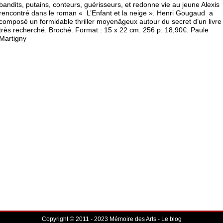
bandits, putains, conteurs, guérisseurs, et redonne vie au jeune Alexis
rencontré dans le roman « L’Enfant et la neige ». Henri Gougaud a
composé un formidable thriller moyenâgeux autour du secret d’un livre
très recherché. Broché. Format : 15 x 22 cm. 256 p. 18,90€. Paule
Martigny
Copyright © 2011 - 2023 Mémoire des Arts - Le blog