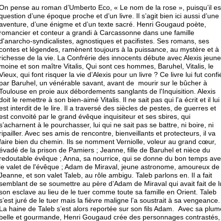
On pense au roman d’Umberto Eco, « Le nom de la rose », puisqu’il es
question d’une époque proche et d’un livre. Il s’agit bien ici aussi d’une
aventure, d’une énigme et d’un texte sacré. Henri Gougaud poète,
romancier et conteur a grandi à Carcassonne dans une famille
d'anarcho-syndicalistes, agnostiques et pacifistes. Ses romans, ses
contes et légendes, ramènent toujours à la puissance, au mystère et à 
richesse de la vie. La Confrérie des innocents débute avec Alexis jeune
moine et son maître Vitalis, Qui sont ces hommes, Baruhel, Vitalis, le
Vieux, qui font risquer la vie d’Alexis pour un livre ? Ce livre lui fut confi
par Baruhel, un vénérable savant, avant de mourir sur le bûcher à
Toulouse en proie aux débordements sanglants de l'Inquisition. Alexis
doit le remettre à son bien-aimé Vitalis. Il ne sait pas qui l’a écrit et il lui
est interdit de le lire. Il a traversé des siècles de pestes, de guerres et
est convoité par le grand évêque inquisiteur et ses sbires, qui
s’acharnent à le pourchasser, lui qui ne sait pas se battre, ni boire, ni
ripailler. Avec ses amis de rencontre, bienveillants et protecteurs, il va
faire bien du chemin. Ils se nomment Verniolle, voleur au grand cœur,
évadé de la prison de Pamiers ; Jeanne, fille de Baruhel et nièce du
redoutable évêque ; Anna, sa nourrice, qui se donne du bon temps av
le valet de l'évêque ; Adam de Miraval, jeune astronome, amoureux de
Jeanne, et son valet Taleb, au rôle ambigu. Taleb parlons en. Il a fait
semblant de se soumettre au père d’Adam de Miraval qui avait fait de l
son esclave au lieu de le tuer comme toute sa famille en Orient. Taleb
s’est juré de le tuer mais la fièvre maligne l’a soustrait à sa vengeance.
La haine de Taleb s’est alors reportée sur son fils Adam. Avec sa plum
belle et gourmande, Henri Gougaud crée des personnages contrastés,