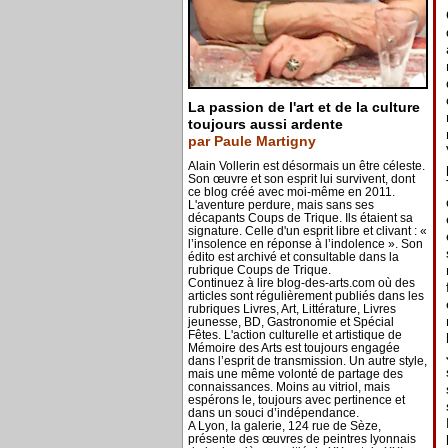
La passion de l'art et de la culture
toujours aussi ardente
par Paule Martigny
Alain Vollerin est désormais un être céleste.
Son œuvre et son esprit lui survivent, dont
ce blog créé avec moi-même en 2011.
L'aventure perdure, mais sans ses
décapants Coups de Trique. Ils étaient sa
signature. Celle d'un esprit libre et clivant : «
l’insolence en réponse à l’indolence ». Son
édito est archivé et consultable dans la
rubrique Coups de Trique.
Continuez à lire blog-des-arts.com où des
articles sont régulièrement publiés dans les
rubriques Livres, Art, Littérature, Livres
jeunesse, BD, Gastronomie et Spécial
Fêtes. L'action culturelle et artistique de
Mémoire des Arts est toujours engagée
dans l’esprit de transmission. Un autre style,
mais une même volonté de partage des
connaissances. Moins au vitriol, mais
espérons le, toujours avec pertinence et
dans un souci d’indépendance.
A Lyon, la galerie, 124 rue de Sèze,
présente des œuvres de peintres lyonnais