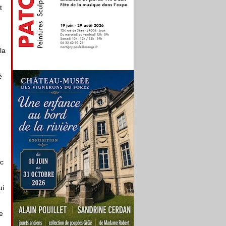
t
la
é
ec
ui
e