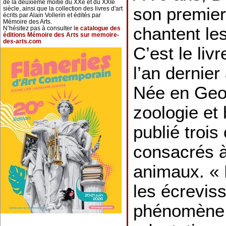
de la deuxième moitié du XXe et du XXIe
son premier
siècle, ainsi que la collection des livres d'art
écrits par Alain Vollerin et édités par
Mémoire des Arts.
chantent le
N’hésitez pas à consulter l
e catalogue des
éditions Mémoire des Arts sur memoire-
des-arts.com
C’est le liv
l’an dernier
Née en Geo
zoologie et 
publié trois
consacrés à
animaux. « 
les écrevis
phénomène é