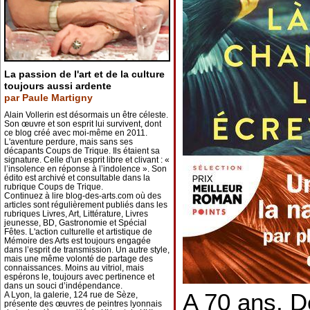
La passion de l'art et de la culture
toujours aussi ardente
par Paule Martigny
Alain Vollerin est désormais un être céleste.
Son œuvre et son esprit lui survivent, dont
ce blog créé avec moi-même en 2011.
L'aventure perdure, mais sans ses
décapants Coups de Trique. Ils étaient sa
signature. Celle d'un esprit libre et clivant : «
l’insolence en réponse à l’indolence ». Son
édito est archivé et consultable dans la
rubrique Coups de Trique.
Continuez à lire blog-des-arts.com où des
articles sont régulièrement publiés dans les
rubriques Livres, Art, Littérature, Livres
jeunesse, BD, Gastronomie et Spécial
Fêtes. L'action culturelle et artistique de
Mémoire des Arts est toujours engagée
dans l’esprit de transmission. Un autre style,
mais une même volonté de partage des
connaissances. Moins au vitriol, mais
espérons le, toujours avec pertinence et
dans un souci d’indépendance.
A 70 ans, D
A Lyon, la galerie, 124 rue de Sèze,
présente des œuvres de peintres lyonnais