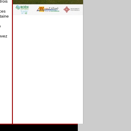
trois
ces
taine
e
uvez