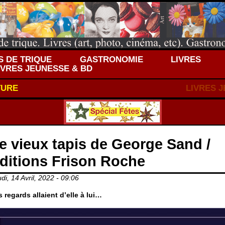
 DE TRIQUE
GASTRONOMIE
LIVRES
IVRES JEUNESSE & BD
TURE
LIVRES 
e vieux tapis de George Sand /
ditions Frison Roche
di, 14 Avril, 2022 - 09:06
 regards allaient d’elle à lui…