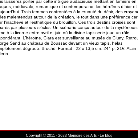
s laisserez porter par cette intrigue audacieuse mettant en lumière en 
ques, médiévale, romantique et contemporaine, les héroïnes d’hier et
ujourd’hui. Trois femmes confrontées à la cruauté du désir, des croyan
des malentendus autour de la création, le tout dans une préférence cer
r l’inachevé et l’esthétique du brouillon. Ces trois destins croisés sont
arés par plusieurs siècles. Un scénario conçu autour de la mystérieus
e à la licorne entre avril et juin où la divine tapisserie joue un rôle
pondérant. L’héroïne, Clara est surveillante au musée de Cluny. Retro
rge Sand au château de Boussac devant un vieux tapis, hélas
plètement dégradé. Broché. Format : 22 x 13,5 cm. 244 p. 21€. Alain
lerin
Copyright © 2011 - 2023 Mémoire des Arts - Le blog