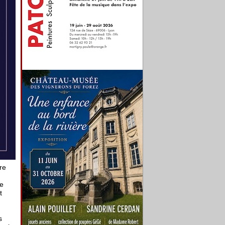
re
ne
t
s