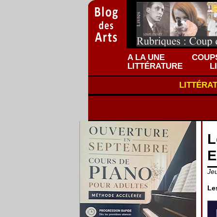
A LA UNE
COUPS
LITTÉRATURE
L
LITTÉRA
L
E
Jeu
Les