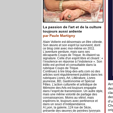
La passion de l'art et de la culture
toujours aussi ardente
par Paule Martigny
Alain Vollerin est désormais un être céleste.
Son œuvre et son esprit lui survivent, dont
ce blog créé avec moi-même en 2011.
L'aventure perdure, mais sans ses
décapants Coups de Trique. Ils étaient sa
signature. Celle d'un esprit libre et clivant : «
l’insolence en réponse à l’indolence ». Son
édito est archivé et consultable dans la
rubrique Coups de Trique.
Continuez à lire blog-des-arts.com où des
articles sont régulièrement publiés dans les
rubriques Livres, Art, Littérature, Livres
jeunesse, BD, Gastronomie et Spécial
Arn
Fêtes. L'action culturelle et artistique de
Mémoire des Arts est toujours engagée
de
dans l’esprit de transmission. Un autre style,
cla
mais une même volonté de partage des
des
connaissances. Moins au vitriol, mais
espérons le, toujours avec pertinence et
d’u
dans un souci d’indépendance.
Cho
A Lyon, la galerie, 124 rue de Sèze,
ori
présente des œuvres de peintres lyonnais