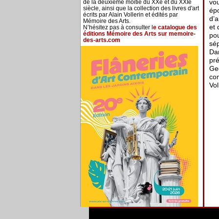
vou
de la deuxième moitié du XXe et du XXIe
siècle, ainsi que la collection des livres d'art
épo
écrits par Alain Vollerin et édités par
d’a
Mémoire des Arts.
et 
N’hésitez pas à consulter l
e catalogue des
éditions Mémoire des Arts sur memoire-
pou
des-arts.com
sép
Dam
pré
Geo
com
Vol