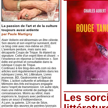
La passion de l'art et de la culture
toujours aussi ardente
par Paule Martigny
Alain Vollerin est désormais un être céleste.
Son œuvre et son esprit lui survivent, dont
ce blog créé avec moi-même en 2011.
L'aventure perdure, mais sans ses
décapants Coups de Trique. Ils étaient sa
signature. Celle d'un esprit libre et clivant : «
l’insolence en réponse à l’indolence ». Son
édito est archivé et consultable dans la
rubrique Coups de Trique.
Continuez à lire blog-des-arts.com où des
articles sont régulièrement publiés dans les
rubriques Livres, Art, Littérature, Livres
jeunesse, BD, Gastronomie et Spécial
Fêtes. L'action culturelle et artistique de
Mémoire des Arts est toujours engagée
dans l’esprit de transmission. Un autre style,
mais une même volonté de partage des
connaissances. Moins au vitriol, mais
Les sorci
espérons le, toujours avec pertinence et
dans un souci d’indépendance.
A Lyon, la galerie, 124 rue de Sèze,
présente des œuvres de peintres lyonnais