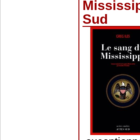
Mississip
Sud