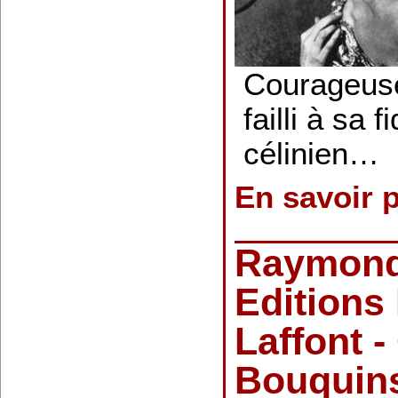
Courageuse
failli à sa f
célinien…
En savoir 
Raymond
Editions
Laffont -
Bouquin