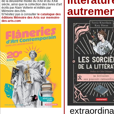
littératur
de la deuxième moitié du XXe et du XXIe
siècle, ainsi que la collection des livres d'art
autremen
écrits par Alain Vollerin et édités par
Mémoire des Arts.
N’hésitez pas à consulter l
e catalogue des
éditions Mémoire des Arts sur memoire-
des-arts.com
extraordinai