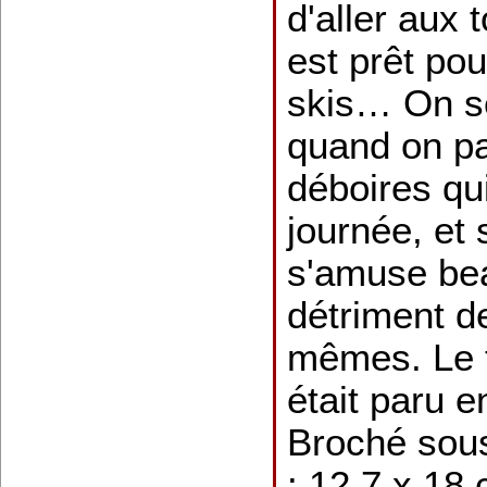
d'aller aux 
est prêt pou
skis… On s
quand on p
déboires qu
journée, et 
s'amuse be
détriment d
mêmes. Le 
était paru e
Broché sous
: 12,7 x 18