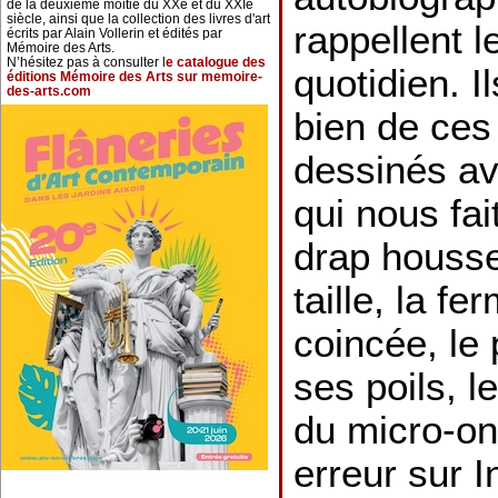
de la deuxième moitié du XXe et du XXIe
siècle, ainsi que la collection des livres d'art
rappellent l
écrits par Alain Vollerin et édités par
Mémoire des Arts.
N’hésitez pas à consulter l
e catalogue des
quotidien. I
éditions Mémoire des Arts sur memoire-
des-arts.com
bien de ces
dessinés av
qui nous fai
drap housse
taille, la fe
coincée, le
ses poils, le
du micro-on
erreur sur I