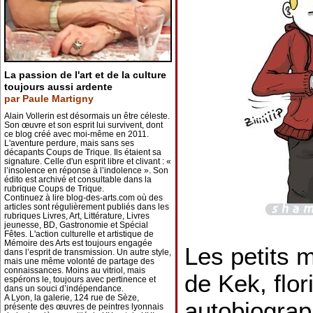
La passion de l'art et de la culture
toujours aussi ardente
par Paule Martigny
Alain Vollerin est désormais un être céleste.
Son œuvre et son esprit lui survivent, dont
ce blog créé avec moi-même en 2011.
L'aventure perdure, mais sans ses
décapants Coups de Trique. Ils étaient sa
signature. Celle d'un esprit libre et clivant : «
l’insolence en réponse à l’indolence ». Son
édito est archivé et consultable dans la
rubrique Coups de Trique.
Continuez à lire blog-des-arts.com où des
articles sont régulièrement publiés dans les
rubriques Livres, Art, Littérature, Livres
jeunesse, BD, Gastronomie et Spécial
Fêtes. L'action culturelle et artistique de
Mémoire des Arts est toujours engagée
Les petits 
dans l’esprit de transmission. Un autre style,
mais une même volonté de partage des
connaissances. Moins au vitriol, mais
de Kek, flor
espérons le, toujours avec pertinence et
dans un souci d’indépendance.
A Lyon, la galerie, 124 rue de Sèze,
autobiograp
présente des œuvres de peintres lyonnais