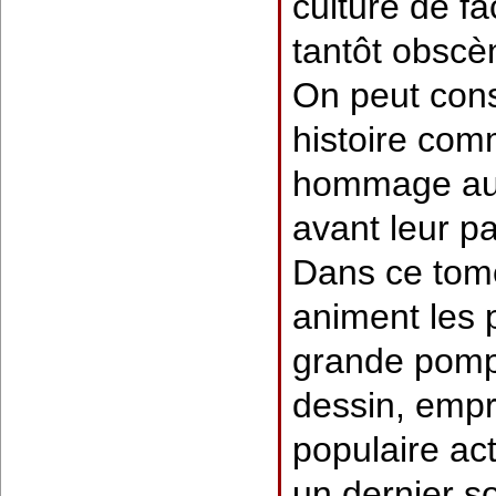
culture de fa
tantôt obscè
On peut cons
histoire com
hommage aux
avant leur pa
Dans ce tome
animent les
grande pompe
dessin, empr
populaire act
un dernier so