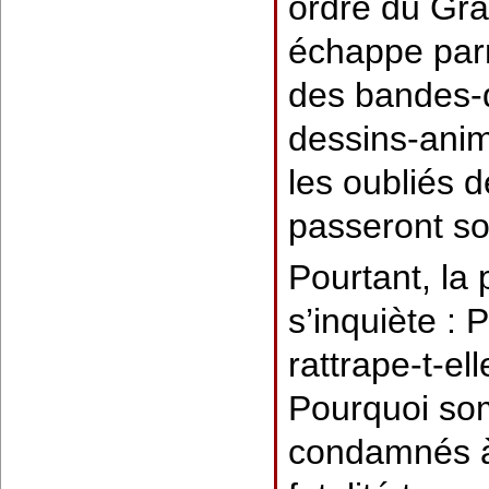
ordre du Gra
échappe parm
des bandes-
dessins-anim
les oubliés d
passeront s
Pourtant, la 
s’inquiète : 
rattrape-t-el
Pourquoi s
condamnés à 