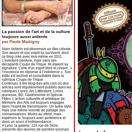
La passion de l'art et de la culture
toujours aussi ardente
par Paule Martigny
Alain Vollerin est désormais un être céleste.
Son œuvre et son esprit lui survivent, dont
ce blog créé avec moi-même en 2011.
L'aventure perdure, mais sans ses
décapants Coups de Trique. Ils étaient sa
signature. Celle d'un esprit libre et clivant : «
l’insolence en réponse à l’indolence ». Son
édito est archivé et consultable dans la
rubrique Coups de Trique.
Continuez à lire blog-des-arts.com où des
articles sont régulièrement publiés dans les
rubriques Livres, Art, Littérature, Livres
jeunesse, BD, Gastronomie et Spécial
Fêtes. L'action culturelle et artistique de
Mémoire des Arts est toujours engagée
dans l’esprit de transmission. Un autre style,
mais une même volonté de partage des
connaissances. Moins au vitriol, mais
espérons le, toujours avec pertinence et
dans un souci d’indépendance.
A Lyon, la galerie, 124 rue de Sèze,
présente des œuvres de peintres lyonnais