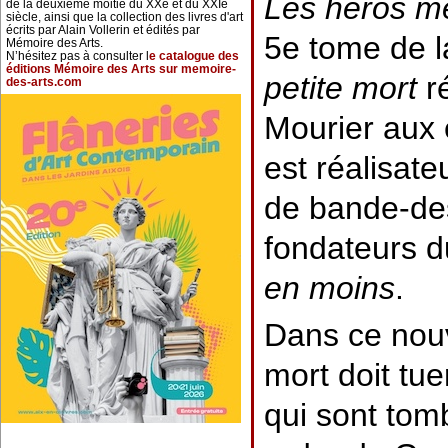
Les héros m
de la deuxième moitié du XXe et du XXIe
siècle, ainsi que la collection des livres d'art
écrits par Alain Vollerin et édités par
5e tome de l
Mémoire des Arts.
N’hésitez pas à consulter l
e catalogue des
éditions Mémoire des Arts sur memoire-
petite mort
r
des-arts.com
Mourier aux é
est réalisate
de bande-des
fondateurs du
en moins
.
Dans ce nouv
mort doit tue
qui sont tomb