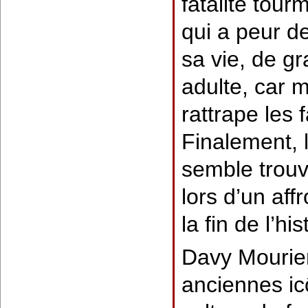
fatalité tour
qui a peur d
sa vie, de gr
adulte, car 
rattrape les
Finalement, l
semble trou
lors d’un aff
la fin de l’hi
Davy Mourier
anciennes ic