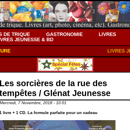
 DE TRIQUE
GASTRONOMIE
LIVRES
IVRES JEUNESSE & BD
TURE
LIVRES 
Les sorcières de la rue des
tempêtes / Glénat Jeunesse
Mercredi, 7 Novembre, 2018 - 10:01
1 livre + 1 CD. La formule parfaite pour un cadeau