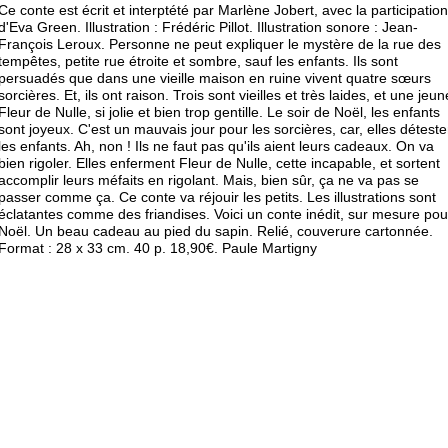
Ce conte est écrit et interptété par Marlène Jobert, avec la participation
d'Eva Green. Illustration : Frédéric Pillot. Illustration sonore : Jean-
François Leroux. Personne ne peut expliquer le mystère de la rue des
tempêtes, petite rue étroite et sombre, sauf les enfants. Ils sont
persuadés que dans une vieille maison en ruine vivent quatre sœurs
sorcières. Et, ils ont raison. Trois sont vieilles et très laides, et une jeun
Fleur de Nulle, si jolie et bien trop gentille. Le soir de Noël, les enfants
sont joyeux. C'est un mauvais jour pour les sorcières, car, elles déteste
les enfants. Ah, non ! Ils ne faut pas qu'ils aient leurs cadeaux. On va
bien rigoler. Elles enferment Fleur de Nulle, cette incapable, et sortent
accomplir leurs méfaits en rigolant. Mais, bien sûr, ça ne va pas se
passer comme ça. Ce conte va réjouir les petits. Les illustrations sont
éclatantes comme des friandises. Voici un conte inédit, sur mesure pou
Noël. Un beau cadeau au pied du sapin. Relié, couverure cartonnée.
Format : 28 x 33 cm. 40 p. 18,90€. Paule Martigny