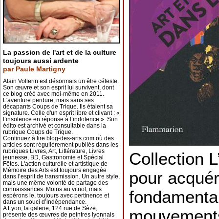
La passion de l'art et de la culture
toujours aussi ardente
par Paule Martigny
Alain Vollerin est désormais un être céleste.
Son œuvre et son esprit lui survivent, dont
ce blog créé avec moi-même en 2011.
L'aventure perdure, mais sans ses
décapants Coups de Trique. Ils étaient sa
signature. Celle d'un esprit libre et clivant : «
l’insolence en réponse à l’indolence ». Son
édito est archivé et consultable dans la
rubrique Coups de Trique.
Continuez à lire blog-des-arts.com où des
articles sont régulièrement publiés dans les
rubriques Livres, Art, Littérature, Livres
Collection 
jeunesse, BD, Gastronomie et Spécial
Fêtes. L'action culturelle et artistique de
Mémoire des Arts est toujours engagée
pour acquéri
dans l’esprit de transmission. Un autre style,
mais une même volonté de partage des
connaissances. Moins au vitriol, mais
fondamenta
espérons le, toujours avec pertinence et
dans un souci d’indépendance.
A Lyon, la galerie, 124 rue de Sèze,
mouvements
présente des œuvres de peintres lyonnais