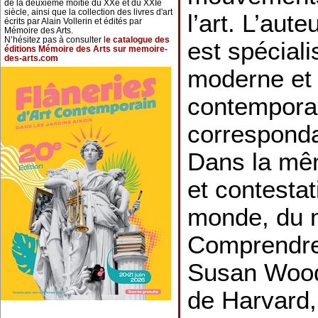
de la deuxième moitié du XXe et du XXIe
siècle, ainsi que la collection des livres d'art
l’art. L’aut
écrits par Alain Vollerin et édités par
Mémoire des Arts.
N’hésitez pas à consulter l
e catalogue des
est spéciali
éditions Mémoire des Arts sur memoire-
des-arts.com
moderne et
contemporai
corresponda
Dans la mêm
et contestat
monde, du m
Comprendre 
Susan Wood
de Harvard,