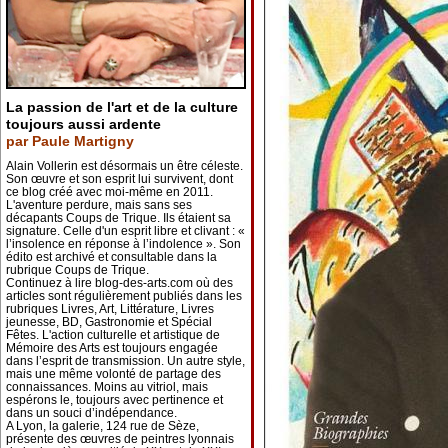
La passion de l'art et de la culture
toujours aussi ardente
par Paule Martigny
Alain Vollerin est désormais un être céleste.
Son œuvre et son esprit lui survivent, dont
ce blog créé avec moi-même en 2011.
L'aventure perdure, mais sans ses
décapants Coups de Trique. Ils étaient sa
signature. Celle d'un esprit libre et clivant : «
l’insolence en réponse à l’indolence ». Son
édito est archivé et consultable dans la
rubrique Coups de Trique.
Continuez à lire blog-des-arts.com où des
articles sont régulièrement publiés dans les
rubriques Livres, Art, Littérature, Livres
jeunesse, BD, Gastronomie et Spécial
Fêtes. L'action culturelle et artistique de
Mémoire des Arts est toujours engagée
dans l’esprit de transmission. Un autre style,
mais une même volonté de partage des
connaissances. Moins au vitriol, mais
espérons le, toujours avec pertinence et
dans un souci d’indépendance.
A Lyon, la galerie, 124 rue de Sèze,
présente des œuvres de peintres lyonnais