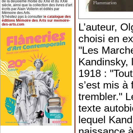
de la deuxième moitié du XXe et du XXIe
siècle, ainsi que la collection des livres d'art
écrits par Alain Vollerin et édités par
Mémoire des Arts.
N’hésitez pas à consulter l
e catalogue des
éditions Mémoire des Arts sur memoire-
L’auteur, O
des-arts.com
choisi en ex
"Les Marche
Kandinsky, 
1918 : "Tout
s’est mis à 
trembler." 
texte autob
lequel Kand
naissance à 