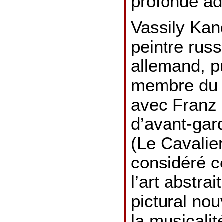
profonde ad
Vassily Kan
peintre russ
allemand, pu
membre du 
avec Franz
d’avant-gar
(Le Cavalie
considéré c
l’art abstra
pictural nou
la musicalit