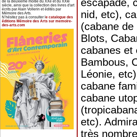
escapade, c
de la deuxième moitié du XXe et du XXIe
siècle, ainsi que la collection des livres d'art
écrits par Alain Vollerin et édités par
nid, etc), c
Mémoire des Arts.
N’hésitez pas à consulter l
e catalogue des
éditions Mémoire des Arts sur memoire-
(cabane de 
des-arts.com
Blots, Caba
cabanes et 
Bambous, C
Léonie, etc)
cabane fami
cabane utop
(tropicaban
etc). Admira
très nombr