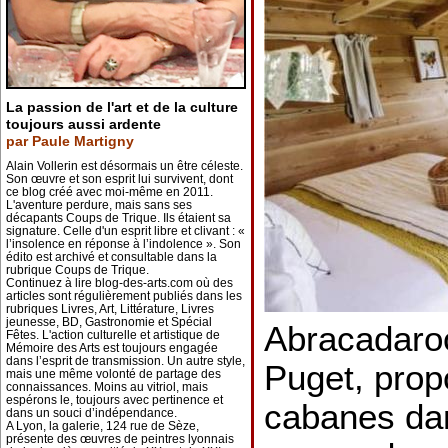
La passion de l'art et de la culture
toujours aussi ardente
par Paule Martigny
Alain Vollerin est désormais un être céleste.
Son œuvre et son esprit lui survivent, dont
ce blog créé avec moi-même en 2011.
L'aventure perdure, mais sans ses
décapants Coups de Trique. Ils étaient sa
signature. Celle d'un esprit libre et clivant : «
l’insolence en réponse à l’indolence ». Son
édito est archivé et consultable dans la
rubrique Coups de Trique.
Continuez à lire blog-des-arts.com où des
articles sont régulièrement publiés dans les
rubriques Livres, Art, Littérature, Livres
jeunesse, BD, Gastronomie et Spécial
Abracadaro
Fêtes. L'action culturelle et artistique de
Mémoire des Arts est toujours engagée
dans l’esprit de transmission. Un autre style,
Puget, prop
mais une même volonté de partage des
connaissances. Moins au vitriol, mais
espérons le, toujours avec pertinence et
cabanes dan
dans un souci d’indépendance.
A Lyon, la galerie, 124 rue de Sèze,
présente des œuvres de peintres lyonnais