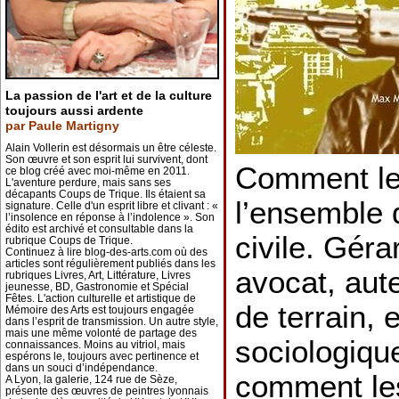
La passion de l'art et de la culture
toujours aussi ardente
par Paule Martigny
Alain Vollerin est désormais un être céleste.
Son œuvre et son esprit lui survivent, dont
Comment le
ce blog créé avec moi-même en 2011.
L'aventure perdure, mais sans ses
décapants Coups de Trique. Ils étaient sa
l’ensemble 
signature. Celle d'un esprit libre et clivant : «
l’insolence en réponse à l’indolence ». Son
édito est archivé et consultable dans la
civile. Gér
rubrique Coups de Trique.
Continuez à lire blog-des-arts.com où des
articles sont régulièrement publiés dans les
avocat, aut
rubriques Livres, Art, Littérature, Livres
jeunesse, BD, Gastronomie et Spécial
Fêtes. L'action culturelle et artistique de
de terrain, 
Mémoire des Arts est toujours engagée
dans l’esprit de transmission. Un autre style,
mais une même volonté de partage des
sociologique
connaissances. Moins au vitriol, mais
espérons le, toujours avec pertinence et
dans un souci d’indépendance.
comment les
A Lyon, la galerie, 124 rue de Sèze,
présente des œuvres de peintres lyonnais