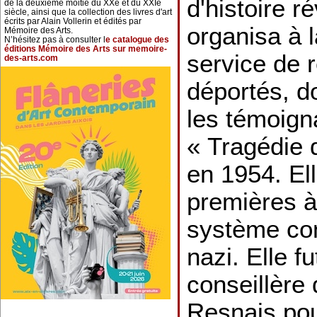
d'histoire r
de la deuxième moitié du XXe et du XXIe
siècle, ainsi que la collection des livres d'art
écrits par Alain Vollerin et édités par
organisa à l
Mémoire des Arts.
N’hésitez pas à consulter l
e catalogue des
éditions Mémoire des Arts sur memoire-
service de 
des-arts.com
déportés, do
les témoig
« Tragédie 
en 1954. Ell
premières à 
système con
nazi. Elle fu
conseillère 
Resnais pou