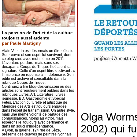
La passion de l'art et de la culture
toujours aussi ardente
par Paule Martigny
Alain Vollerin est désormais un être céleste.
Son œuvre et son esprit lui survivent, dont
ce blog créé avec moi-même en 2011.
L'aventure perdure, mais sans ses
décapants Coups de Trique. Ils étaient sa
signature. Celle d'un esprit libre et clivant : «
l’insolence en réponse à l’indolence ». Son
édito est archivé et consultable dans la
rubrique Coups de Trique.
Continuez à lire blog-des-arts.com où des
articles sont régulièrement publiés dans les
rubriques Livres, Art, Littérature, Livres
jeunesse, BD, Gastronomie et Spécial
Fêtes. L'action culturelle et artistique de
Mémoire des Arts est toujours engagée
dans l’esprit de transmission. Un autre style,
Olga Worms
mais une même volonté de partage des
connaissances. Moins au vitriol, mais
espérons le, toujours avec pertinence et
2002) qui fu
dans un souci d’indépendance.
A Lyon, la galerie, 124 rue de Sèze,
présente des œuvres de peintres lyonnais