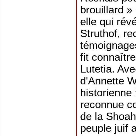
brouillard »
elle qui rév
Struthof, re
témoignages
fit connaîtr
Lutetia. Av
d'Annette W
historienne 
reconnue c
de la Shoah 
peuple juif 