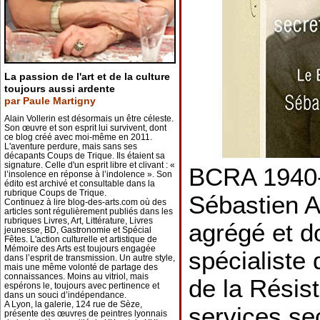
La passion de l'art et de la culture
toujours aussi ardente
par Paule Martigny
Alain Vollerin est désormais un être céleste.
Son œuvre et son esprit lui survivent, dont
ce blog créé avec moi-même en 2011.
L'aventure perdure, mais sans ses
décapants Coups de Trique. Ils étaient sa
signature. Celle d'un esprit libre et clivant : «
BCRA 1940-
l’insolence en réponse à l’indolence ». Son
édito est archivé et consultable dans la
rubrique Coups de Trique.
Sébastien Al
Continuez à lire blog-des-arts.com où des
articles sont régulièrement publiés dans les
rubriques Livres, Art, Littérature, Livres
agrégé et do
jeunesse, BD, Gastronomie et Spécial
Fêtes. L'action culturelle et artistique de
Mémoire des Arts est toujours engagée
spécialiste 
dans l’esprit de transmission. Un autre style,
mais une même volonté de partage des
connaissances. Moins au vitriol, mais
de la Résis
espérons le, toujours avec pertinence et
dans un souci d’indépendance.
A Lyon, la galerie, 124 rue de Sèze,
services sec
présente des œuvres de peintres lyonnais