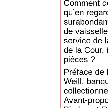
Comment do
qu’en regar
surabonda
de vaissell
service de l
de la Cour, 
pièces ?
Préface de 
Weill, banq
collectionne
Avant-propo