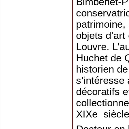
Bimbenet-Pr
conservatri
patrimoine,
objets d’ar
Louvre. L’a
Huchet de 
historien de 
s’intéresse 
décoratifs e
collectionn
XIXe siècle
Docteur en h