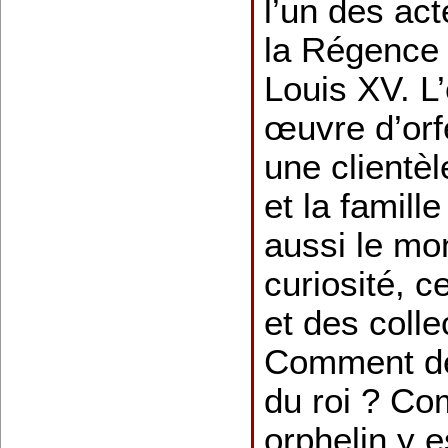
l’un des act
la Régence 
Louis XV. L
œuvre d’orf
une clientèle
et la famill
aussi le mo
curiosité, c
et des colle
Comment de
du roi ? Co
orphelin y e