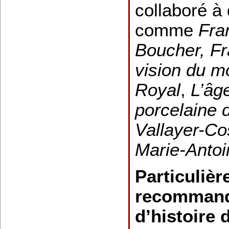
collaboré à
comme
Fra
Boucher, F
vision du 
Royal
,
L’âge
porcelaine 
Vallayer-Co
Marie-Antoi
Particuliè
recommand
d’histoire d