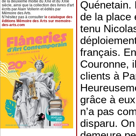
Quénetain. 
de la deuxième moitié du XXe et du XXIe
siècle, ainsi que la collection des livres d'art
écrits par Alain Vollerin et édités par
de la place
Mémoire des Arts.
N’hésitez pas à consulter l
e catalogue des
éditions Mémoire des Arts sur memoire-
tenu Nicola
des-arts.com
déploiement 
français. E
Couronne, i
clients à Par
Heureuseme
grâce à eu
n’a pas co
disparu. On
demeure peu