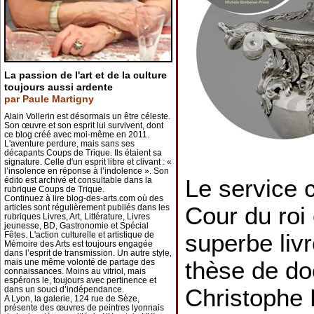
La passion de l'art et de la culture
toujours aussi ardente
par Paule Martigny
Alain Vollerin est désormais un être céleste.
Son œuvre et son esprit lui survivent, dont
ce blog créé avec moi-même en 2011.
L'aventure perdure, mais sans ses
décapants Coups de Trique. Ils étaient sa
signature. Celle d'un esprit libre et clivant : «
l’insolence en réponse à l’indolence ». Son
Le service 
édito est archivé et consultable dans la
rubrique Coups de Trique.
Continuez à lire blog-des-arts.com où des
Cour du roi 
articles sont régulièrement publiés dans les
rubriques Livres, Art, Littérature, Livres
jeunesse, BD, Gastronomie et Spécial
superbe livre
Fêtes. L'action culturelle et artistique de
Mémoire des Arts est toujours engagée
dans l’esprit de transmission. Un autre style,
thèse de do
mais une même volonté de partage des
connaissances. Moins au vitriol, mais
espérons le, toujours avec pertinence et
Christophe
dans un souci d’indépendance.
A Lyon, la galerie, 124 rue de Sèze,
présente des œuvres de peintres lyonnais