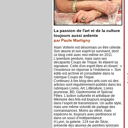
La passion de l'art et de la culture
toujours aussi ardente
par Paule Martigny
Alain Vollerin est désormais un être céleste.
Son œuvre et son esprit lui survivent, dont
ce blog créé avec moi-même en 2011.
L'aventure perdure, mais sans ses
décapants Coups de Trique. Ils étaient sa
signature. Celle d'un esprit libre et clivant : «
l’insolence en réponse à l’indolence ». Son
édito est archivé et consultable dans la
rubrique Coups de Trique.
Continuez à lire blog-des-arts.com où des
articles sont régulièrement publiés dans les
rubriques Livres, Art, Littérature, Livres
jeunesse, BD, Gastronomie et Spécial
Fêtes. L'action culturelle et artistique de
Mémoire des Arts est toujours engagée
dans l’esprit de transmission. Un autre style,
mais une même volonté de partage des
connaissances. Moins au vitriol, mais
espérons le, toujours avec pertinence et
dans un souci d’indépendance.
A Lyon, la galerie, 124 rue de Sèze,
présente des œuvres de peintres lyonnais