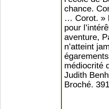
chance. Cor
… Corot. »
pour l’intér
aventure, P
n’atteint ja
égarements 
médiocrité d
Judith Ben
Broché. 391