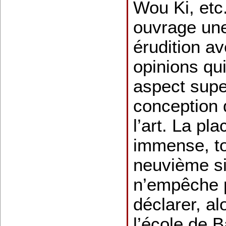
Wou Ki, etc.
ouvrage un
érudition av
opinions qu
aspect supe
conception d
l’art. La pl
immense, to
neuvième si
n’empêche 
déclarer, al
l’école de 