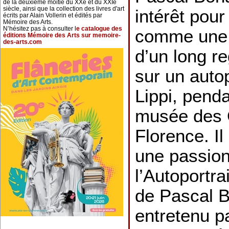
de la deuxième moitié du XXe et du XXIe
siècle, ainsi que la collection des livres d'art
intérêt pour
écrits par Alain Vollerin et édités par
Mémoire des Arts.
N’hésitez pas à consulter l
e catalogue des
comme une 
éditions Mémoire des Arts sur memoire-
des-arts.com
d’un long re
sur un autop
Lippi, penda
musée des 
Florence. Il
une passion 
l’Autoportr
de Pascal B
entretenu p