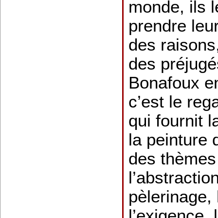
monde, ils l
prendre leu
des raisons
des préjugé
Bonafoux en
c’est le reg
qui fournit 
la peinture 
des thème
l’abstraction
pèlerinage, 
l’exigence, 