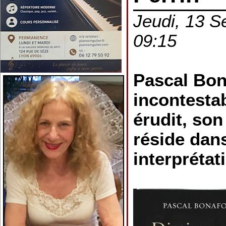
Jeudi, 13 S
09:15
Pascal Bon
incontesta
érudit, son
réside dan
interprétat