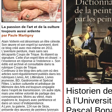
La passion de l'art et de la culture
toujours aussi ardente
par Paule Martigny
Alain Vollerin est désormais un être céleste.
Son œuvre et son esprit lui survivent, dont
ce blog créé avec moi-même en 2011.
L'aventure perdure, mais sans ses
décapants Coups de Trique. Ils étaient sa
signature. Celle d'un esprit libre et clivant : «
l’insolence en réponse à l’indolence ». Son
édito est archivé et consultable dans la
rubrique Coups de Trique.
Continuez à lire blog-des-arts.com où des
articles sont régulièrement publiés dans les
rubriques Livres, Art, Littérature, Livres
jeunesse, BD, Gastronomie et Spécial
Fêtes. L'action culturelle et artistique de
Mémoire des Arts est toujours engagée
Historien de
dans l’esprit de transmission. Un autre style,
mais une même volonté de partage des
connaissances. Moins au vitriol, mais
à l’Universit
espérons le, toujours avec pertinence et
dans un souci d’indépendance.
A Lyon, la galerie, 124 rue de Sèze,
Pascal Bona
présente des œuvres de peintres lyonnais