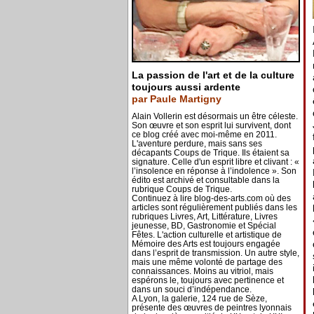
La passion de l'art et de la culture
toujours aussi ardente
par Paule Martigny
Alain Vollerin est désormais un être céleste.
Son œuvre et son esprit lui survivent, dont
ce blog créé avec moi-même en 2011.
L'aventure perdure, mais sans ses
décapants Coups de Trique. Ils étaient sa
signature. Celle d'un esprit libre et clivant : «
l’insolence en réponse à l’indolence ». Son
édito est archivé et consultable dans la
rubrique Coups de Trique.
Continuez à lire blog-des-arts.com où des
articles sont régulièrement publiés dans les
rubriques Livres, Art, Littérature, Livres
jeunesse, BD, Gastronomie et Spécial
Fêtes. L'action culturelle et artistique de
Mémoire des Arts est toujours engagée
dans l’esprit de transmission. Un autre style,
mais une même volonté de partage des
connaissances. Moins au vitriol, mais
espérons le, toujours avec pertinence et
dans un souci d’indépendance.
A Lyon, la galerie, 124 rue de Sèze,
présente des œuvres de peintres lyonnais