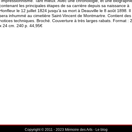
l'impressionnisme. Tant mieux. Avec une chronologie, et une biographi
contenant les principales étapes de sa carrière depuis sa naissance à
Honfleur le 12 juillet 1824 jusqu'à sa mort à Deauville le 8 août 1898. Il
sera inhummé au cimetière Saint-Vincent de Montmartre. Contient des
notices techniques. Broché. Couverture à très larges rabats. Format : 
x 24 cm. 240 p. 44,95€
Copyright © 2011 - 2023 Mémoire des Arts - Le blog