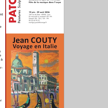
nt
e
s
e
 à
r-
er