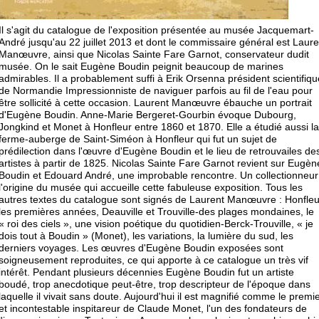
Il s'agit du catalogue de l'exposition présentée au musée Jacquemart-
André jusqu'au 22 juillet 2013 et dont le commissaire général est Laure
Manœuvre, ainsi que Nicolas Sainte Fare Garnot, conservateur dudit
musée. On le sait Eugène Boudin peignit beaucoup de marines
admirables. Il a probablement suffi à Erik Orsenna président scientifiqu
de Normandie Impressionniste de naviguer parfois au fil de l'eau pour
être sollicité à cette occasion. Laurent Manœuvre ébauche un portrait
d'Eugène Boudin. Anne-Marie Bergeret-Gourbin évoque Dubourg,
Jongkind et Monet à Honfleur entre 1860 et 1870. Elle a étudié aussi la
ferme-auberge de Saint-Siméon à Honfleur qui fut un sujet de
prédilection dans l'œuvre d'Eugène Boudin et le lieu de retrouvailes de
artistes à partir de 1825. Nicolas Sainte Fare Garnot revient sur Eugèn
Boudin et Edouard André, une improbable rencontre. Un collectionneur
l'origine du musée qui accueille cette fabuleuse exposition. Tous les
autres textes du catalogue sont signés de Laurent Manœuvre : Honfleu
les premières années, Deauville et Trouville-des plages mondaines, le
« roi des ciels », une vision poétique du quotidien-Berck-Trouville, « je
dois tout à Boudin » (Monet), les variations, la lumière du sud, les
derniers voyages. Les œuvres d'Eugène Boudin exposées sont
soigneusement reproduites, ce qui apporte à ce catalogue un très vif
intérêt. Pendant plusieurs décennies Eugène Boudin fut un artiste
boudé, trop anecdotique peut-être, trop descripteur de l'époque dans
laquelle il vivait sans doute. Aujourd'hui il est magnifié comme le premi
et incontestable inspitareur de Claude Monet, l'un des fondateurs de