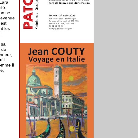
 Lara
ité.
on se
edevenue
 est
nt les
.
 sa
n de
onneur,
'il
comme il
3e,