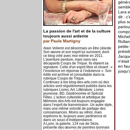
généra
semble
Lara e
dit : 
plus s
partou
La passion de l'art et de la culture
compos
toujours aussi ardente
Michel
par Paule Martigny
Rollan
petite
Alain Vollerin est désormais un être céleste.
présid
Son œuvre et son esprit lui survivent, dont
ce blog créé avec moi-même en 2011.
Jacque
L'aventure perdure, mais sans ses
n'étai
décapants Coups de Trique. Ils étaient sa
en fau
signature. Celle d'un esprit libre et clivant : «
l’insolence en réponse à l’indolence ». Son
jusqu'
édito est archivé et consultable dans la
rubrique Coups de Trique.
Continuez à lire blog-des-arts.com où des
articles sont régulièrement publiés dans les
rubriques Livres, Art, Littérature, Livres
jeunesse, BD, Gastronomie et Spécial
Fêtes. L'action culturelle et artistique de
Mémoire des Arts est toujours engagée
dans l’esprit de transmission. Un autre style,
mais une même volonté de partage des
connaissances. Moins au vitriol, mais
espérons le, toujours avec pertinence et
dans un souci d’indépendance.
A Lyon, la galerie, 124 rue de Sèze,
présente des œuvres de peintres lyonnais