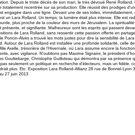
tion. Depuis le triste décès de son mari, le très dévoué René Rolland,
 totalement recentrée sur sa production. Elle réussit des prodiges d'un
st engagée dans une ligne. Devant une de ses toiles, immédiatement, 
c'est un Lara Rolland. Un temps, la lumière était plus intense. Elle est r
ourde, plus proche de la couleur des murs de Jérusalem. La spiritualité
t présente, et signifiante. Malheureux sont les esprits qui passent deva
itions de Lara Rolland, sans ressentir cette passion offerte en partage
le Poncin-Alvès a trouvé les mots justes pour dire la sensibilité de Lara
d. Autour de Lara Rolland est installée une profonde solidarité, celle de
-fille Axelle, trésorière de l'Hivernale, où Lara assume encore la fonctio
ente, avec vigilance. N'oublions pas Maxime Signaire, le président d'h
s Gouttebarge, Christophe Guilloteau qui démontra par sa présence qu
t pas seulement un politique en recherche d'électeurs, mais un fidèle, 
drait plus. Etc. Exposition Lara Rolland-Allianz 28 rue de Bonnel-Lyon 
au 27 juin 2013