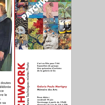
s doutes
célébrée
nce
re le
a
e sa