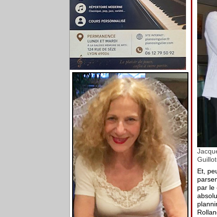
Jacque
Guillo
Et, pe
parsem
par le
absolu
planni
Rollan