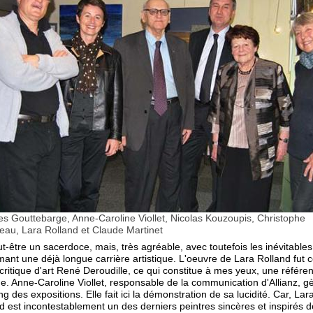
s Gouttebarge, Anne-Caroline Viollet, Nicolas Kouzoupis, Christophe
teau, Lara Rolland et Claude Martinet
ut-être un sacerdoce, mais, très agréable, avec toutefois les inévitable
ant une déjà longue carrière artistique. L'oeuvre de Lara Rolland fut 
 critique d'art René Deroudille, ce qui constitue à mes yeux, une référe
e. Anne-Caroline Viollet, responsable de la communication d'Allianz, gè
ng des expositions. Elle fait ici la démonstration de sa lucidité. Car, Lar
d est incontestablement un des derniers peintres sincères et inspirés d