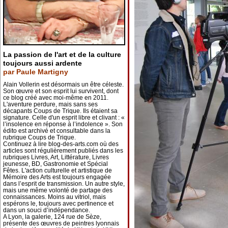
La passion de l'art et de la culture
toujours aussi ardente
par Paule Martigny
Alain Vollerin est désormais un être céleste.
Son œuvre et son esprit lui survivent, dont
ce blog créé avec moi-même en 2011.
L'aventure perdure, mais sans ses
décapants Coups de Trique. Ils étaient sa
signature. Celle d'un esprit libre et clivant : «
l’insolence en réponse à l’indolence ». Son
édito est archivé et consultable dans la
rubrique Coups de Trique.
Continuez à lire blog-des-arts.com où des
articles sont régulièrement publiés dans les
rubriques Livres, Art, Littérature, Livres
jeunesse, BD, Gastronomie et Spécial
Fêtes. L'action culturelle et artistique de
Mémoire des Arts est toujours engagée
dans l’esprit de transmission. Un autre style,
mais une même volonté de partage des
connaissances. Moins au vitriol, mais
espérons le, toujours avec pertinence et
dans un souci d’indépendance.
A Lyon, la galerie, 124 rue de Sèze,
présente des œuvres de peintres lyonnais