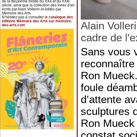
de la deuxième moitié du XXe et du XXIe
siècle, ainsi que la collection des livres d'art
écrits par Alain Vollerin et édités par
Mémoire des Arts.
N’hésitez pas à consulter l
e catalogue des
éditions Mémoire des Arts sur memoire-
Alain Voller
des-arts.com
cadre de l'
Sans vous v
reconnaître
Ron Mueck.
foule déamb
d’attente av
sculptures 
Ron Mueck e
constat soc