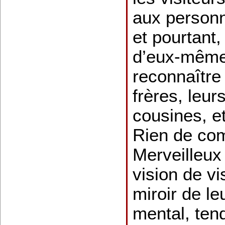
aux person
et pourtant, 
d’eux-mêmes
reconnaître
frères, leur
cousines, etc
Rien de com
Merveilleux
vision de vi
miroir de le
mental, ten