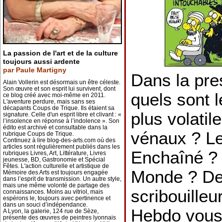
La passion de l'art et de la culture
toujours aussi ardente
par Paule Martigny
Dans la pre
Alain Vollerin est désormais un être céleste.
Son œuvre et son esprit lui survivent, dont
quels sont l
ce blog créé avec moi-même en 2011.
L'aventure perdure, mais sans ses
décapants Coups de Trique. Ils étaient sa
plus volatil
signature. Celle d'un esprit libre et clivant : «
l’insolence en réponse à l’indolence ». Son
édito est archivé et consultable dans la
vénaux ? L
rubrique Coups de Trique.
Continuez à lire blog-des-arts.com où des
articles sont régulièrement publiés dans les
Enchaîné ? 
rubriques Livres, Art, Littérature, Livres
jeunesse, BD, Gastronomie et Spécial
Fêtes. L'action culturelle et artistique de
Monde ? De
Mémoire des Arts est toujours engagée
dans l’esprit de transmission. Un autre style,
mais une même volonté de partage des
scribouilleu
connaissances. Moins au vitriol, mais
espérons le, toujours avec pertinence et
dans un souci d’indépendance.
Hebdo vous 
A Lyon, la galerie, 124 rue de Sèze,
présente des œuvres de peintres lyonnais