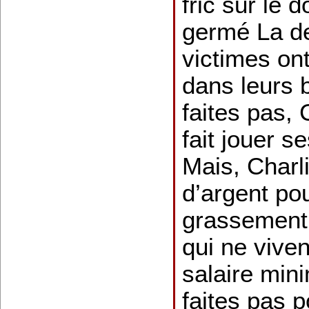
fric sur le d
germé La der
victimes ont
dans leurs 
faites pas,
fait jouer s
Mais, Charl
d’argent po
grassement
qui ne viven
salaire min
faites pas 