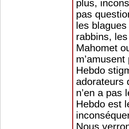
plus, incons
pas questio
les blagues 
rabbins, le
Mahomet o
m’amusent p
Hebdo stigm
adorateurs 
n’en a pas l
Hebdo est le
inconséque
Nous verro