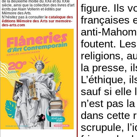
de la deuxième moitié du XXe et du XXIe
figure. Ils 
siècle, ainsi que la collection des livres d'art
écrits par Alain Vollerin et édités par
Mémoire des Arts.
françaises e
N’hésitez pas à consulter l
e catalogue des
éditions Mémoire des Arts sur memoire-
des-arts.com
anti-Mahome
foutent. Le
religions, a
la presse, i
L’éthique, i
sauf si elle
n’est pas la
dans cette 
scrupule, l’