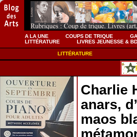
A LA UNE
COUPS DE TRIQUE
GA
LITTÉRATURE
LIVRES JEUNESSE & B
LITTÉRATURE
Charlie 
anars, d
maos bl
métamor