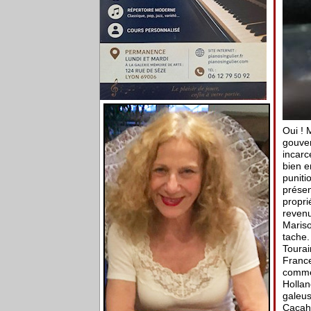
Oui ! 
gouver
incarc
bien e
puniti
présen
propri
revenu
Mariso
tache.
Tourai
France
commen
Hollan
galeus
Cacahu