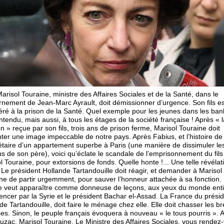
Marisol Touraine, ministre des Affaires Sociales et de la Santé, dans le
nement de Jean-Marc Ayrault, doit démissionner d’urgence. Son fils es
éré à la prison de la Santé. Quel exemple pour les jeunes dans les ban
ntendu, mais aussi, à tous les étages de la société française ! Après « l
on » reçue par son fils, trois ans de prison ferme, Marisol Touraine doit
ter une image impeccable de notre pays. Après Fabius, et l’histoire de s
étaire d’un appartement superbe à Paris (une manière de dissimuler le
s de son père), voici qu’éclate le scandale de l’emprisonnement du fils
l Touraine, pour extorsions de fonds. Quelle honte !... Une telle révélati
 Le président Hollande Tartandouille doit réagir, et demander à Marisol
ne de partir urgemment, pour sauver l’honneur attachée à sa fonction.
 veut apparaître comme donneuse de leçons, aux yeux du monde enti
cer par la Syrie et le président Bachar el-Assad. La France du prési
de Tartandouille, doit faire le ménage chez elle. Elle doit chasser les br
es. Sinon, le peuple français évoquera à nouveau « le tous pourris ». 
zac, Marisol Touraine. Le Ministre des Affaires Sociales, vous rendez