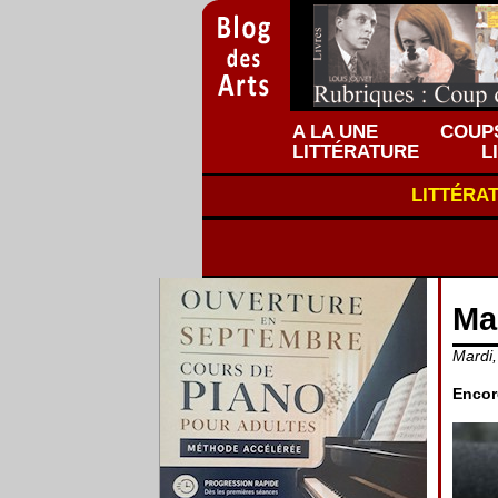
A LA UNE
COUPS
LITTÉRATURE
L
LITTÉRA
Mar
Mardi,
Encor