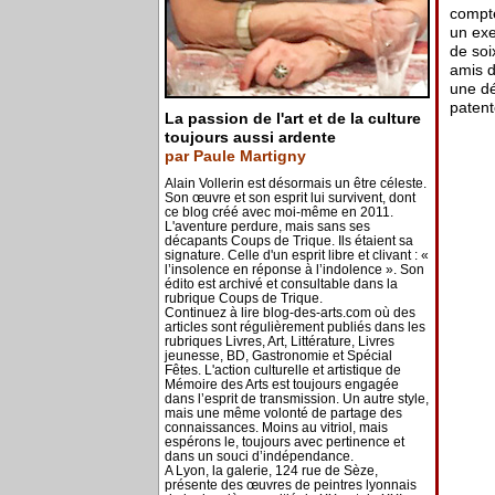
compte
un exe
de soi
amis d
une dé
patent
La passion de l'art et de la culture
toujours aussi ardente
par Paule Martigny
Alain Vollerin est désormais un être céleste.
Son œuvre et son esprit lui survivent, dont
ce blog créé avec moi-même en 2011.
L'aventure perdure, mais sans ses
décapants Coups de Trique. Ils étaient sa
signature. Celle d'un esprit libre et clivant : «
l’insolence en réponse à l’indolence ». Son
édito est archivé et consultable dans la
rubrique Coups de Trique.
Continuez à lire blog-des-arts.com où des
articles sont régulièrement publiés dans les
rubriques Livres, Art, Littérature, Livres
jeunesse, BD, Gastronomie et Spécial
Fêtes. L'action culturelle et artistique de
Mémoire des Arts est toujours engagée
dans l’esprit de transmission. Un autre style,
mais une même volonté de partage des
connaissances. Moins au vitriol, mais
espérons le, toujours avec pertinence et
dans un souci d’indépendance.
A Lyon, la galerie, 124 rue de Sèze,
présente des œuvres de peintres lyonnais