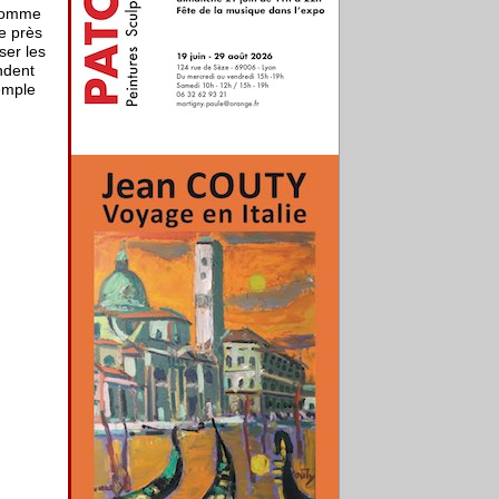
 comme
e près
ser les
ndent
emple