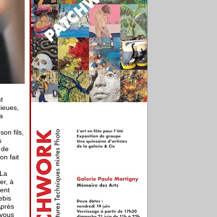
t
lieues,
a
on fils,
s
 de
on fait
 La
er, à
dent
ebis
Après
-vous