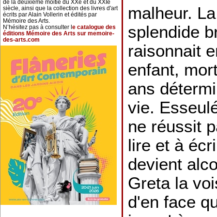
de la deuxième moitié du XXe et du XXIe
malheur. La
siècle, ainsi que la collection des livres d'art
écrits par Alain Vollerin et édités par
Mémoire des Arts.
splendide b
N’hésitez pas à consulter l
e catalogue des
éditions Mémoire des Arts sur memoire-
des-arts.com
raisonnait
enfant, mort
ans détermi
vie. Esseulé
ne réussit 
lire et à écr
devient alco
Greta la vo
d'en face q