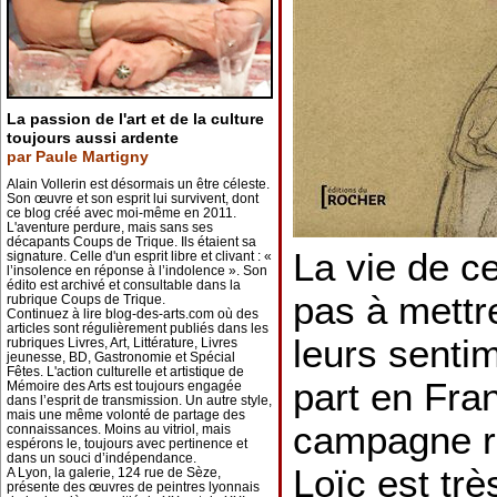
La passion de l'art et de la culture
toujours aussi ardente
par Paule Martigny
Alain Vollerin est désormais un être céleste.
Son œuvre et son esprit lui survivent, dont
ce blog créé avec moi-même en 2011.
L'aventure perdure, mais sans ses
décapants Coups de Trique. Ils étaient sa
La vie de ce
signature. Celle d'un esprit libre et clivant : «
l’insolence en réponse à l’indolence ». Son
édito est archivé et consultable dans la
pas à mettr
rubrique Coups de Trique.
Continuez à lire blog-des-arts.com où des
articles sont régulièrement publiés dans les
leurs senti
rubriques Livres, Art, Littérature, Livres
jeunesse, BD, Gastronomie et Spécial
Fêtes. L'action culturelle et artistique de
part en Fra
Mémoire des Arts est toujours engagée
dans l’esprit de transmission. Un autre style,
mais une même volonté de partage des
campagne ret
connaissances. Moins au vitriol, mais
espérons le, toujours avec pertinence et
dans un souci d’indépendance.
Loïc est trè
A Lyon, la galerie, 124 rue de Sèze,
présente des œuvres de peintres lyonnais