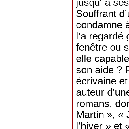
jusqu' à ses
Souffrant d’
condamne à f
l’a regardé 
fenêtre ou s
elle capable
son aide ? 
écrivaine e
auteur d’un
romans, do
Martin », «
l’hiver » et