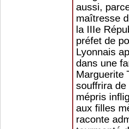
aussi, parce
maîtresse d
la IIIe Répu
préfet de p
Lyonnais a
dans une fa
Marguerite 
souffrira d
mépris infli
aux filles 
raconte adm