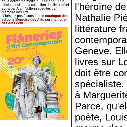
de la deuxième moitié du XXe et du XXIe
l'héroïne d
siècle, ainsi que la collection des livres d'art
écrits par Alain Vollerin et édités par
Mémoire des Arts.
Nathalie Pi
N’hésitez pas à consulter l
e catalogue des
éditions Mémoire des Arts sur memoire-
des-arts.com
littérature 
contemporai
Genève. Ell
livres sur L
doit être c
spécialiste.
à Marguerit
Parce, qu'el
poète, Lou