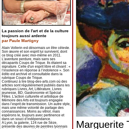
La passion de l'art et de la culture
toujours aussi ardente
par Paule Martigny
Alain Vollerin est désormais un être céleste.
Son œuvre et son esprit lui survivent, dont
ce blog créé avec moi-même en 2011.
L'aventure perdure, mais sans ses
décapants Coups de Trique. Ils étaient sa
signature. Celle d'un esprit libre et clivant : «
l’insolence en réponse à l’indolence ». Son
édito est archivé et consultable dans la
rubrique Coups de Trique.
Continuez à lire blog-des-arts.com où des
articles sont régulièrement publiés dans les
rubriques Livres, Art, Littérature, Livres
jeunesse, BD, Gastronomie et Spécial
Fêtes. L'action culturelle et artistique de
Mémoire des Arts est toujours engagée
dans l’esprit de transmission. Un autre style,
mais une même volonté de partage des
connaissances. Moins au vitriol, mais
espérons le, toujours avec pertinence et
dans un souci d’indépendance.
Marguerite 
A Lyon, la galerie, 124 rue de Sèze,
présente des œuvres de peintres lyonnais