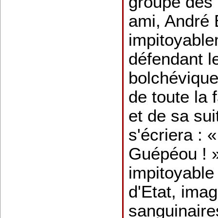
groupe des 
ami, André B
impitoyabl
défendant l
bolchévique
de toute la 
et de sa su
s'écriera : «
Guépéou ! ».
impitoyable
d'Etat, imag
sanguinair