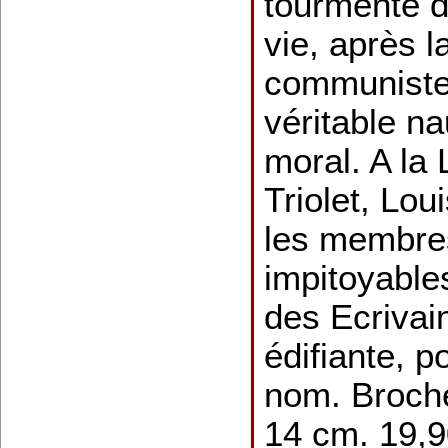
tourmenté d
vie, après 
communiste,
véritable n
moral. A la 
Triolet, Lo
les membres
impitoyable
des Ecrivai
édifiante, p
nom. Broché
14 cm. 19,90