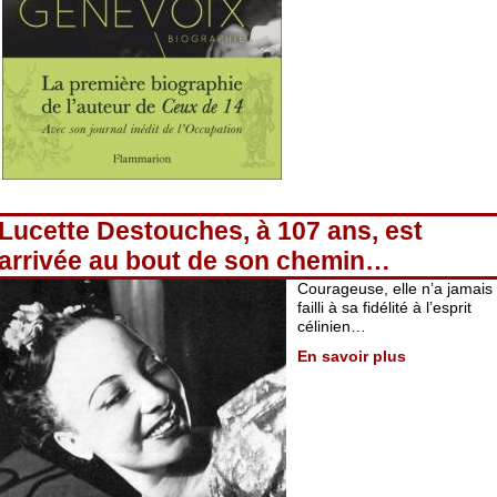
Lucette Destouches, à 107 ans, est
arrivée au bout de son chemin…
Courageuse, elle n’a jamais
failli à sa fidélité à l’esprit
célinien…
En savoir plus