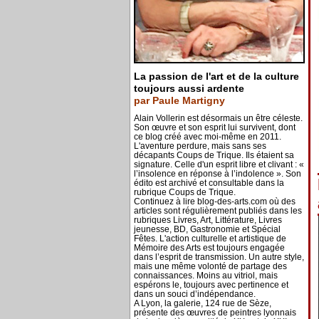
La passion de l'art et de la culture
toujours aussi ardente
par Paule Martigny
Alain Vollerin est désormais un être céleste.
Son œuvre et son esprit lui survivent, dont
ce blog créé avec moi-même en 2011.
L'aventure perdure, mais sans ses
décapants Coups de Trique. Ils étaient sa
signature. Celle d'un esprit libre et clivant : «
l’insolence en réponse à l’indolence ». Son
édito est archivé et consultable dans la
rubrique Coups de Trique.
Continuez à lire blog-des-arts.com où des
articles sont régulièrement publiés dans les
rubriques Livres, Art, Littérature, Livres
jeunesse, BD, Gastronomie et Spécial
Fêtes. L'action culturelle et artistique de
Mémoire des Arts est toujours engagée
dans l’esprit de transmission. Un autre style,
mais une même volonté de partage des
connaissances. Moins au vitriol, mais
espérons le, toujours avec pertinence et
dans un souci d’indépendance.
A Lyon, la galerie, 124 rue de Sèze,
présente des œuvres de peintres lyonnais