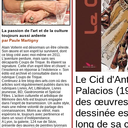
La passion de l'art et de la culture
toujours aussi ardente
par Paule Martigny
Alain Vollerin est désormais un être céleste.
Son œuvre et son esprit lui survivent, dont
ce blog créé avec moi-même en 2011.
L'aventure perdure, mais sans ses
décapants Coups de Trique. Ils étaient sa
signature. Celle d'un esprit libre et clivant : «
l’insolence en réponse à l’indolence ». Son
édito est archivé et consultable dans la
Le Cid d'An
rubrique Coups de Trique.
Continuez à lire blog-des-arts.com où des
articles sont régulièrement publiés dans les
Palacios (1
rubriques Livres, Art, Littérature, Livres
jeunesse, BD, Gastronomie et Spécial
Fêtes. L'action culturelle et artistique de
des œuvres 
Mémoire des Arts est toujours engagée
dans l’esprit de transmission. Un autre style,
mais une même volonté de partage des
dessinée es
connaissances. Moins au vitriol, mais
espérons le, toujours avec pertinence et
dans un souci d’indépendance.
long de sa c
A Lyon, la galerie, 124 rue de Sèze,
présente des œuvres de peintres lyonnais