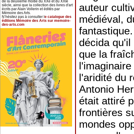
de la deuxième moitié du XXe et du XXIe
auteur culti
siècle, ainsi que la collection des livres d'art
écrits par Alain Vollerin et édités par
Mémoire des Arts.
médiéval, d
N’hésitez pas à consulter l
e catalogue des
éditions Mémoire des Arts sur memoire-
des-arts.com
fantastique.
décida qu'il
que la fraîc
l'imaginair
l'aridité du 
Antonio He
était attiré 
frontières s
mondes oppo