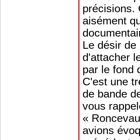
précisions.
aisément q
documentair
Le désir de 
d'attacher l
par le fond 
C'est une t
de bande d
vous rappe
« Roncevau
avions évo