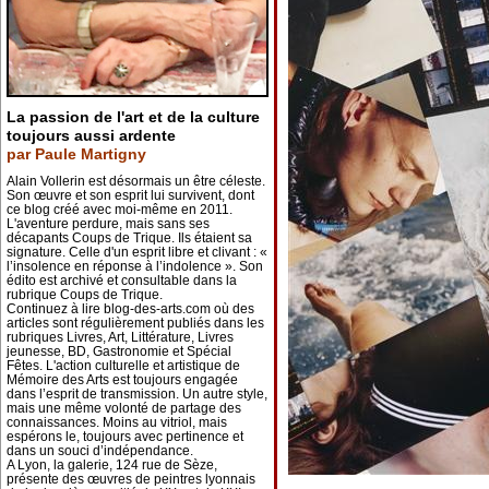
La passion de l'art et de la culture
toujours aussi ardente
par Paule Martigny
Alain Vollerin est désormais un être céleste.
Son œuvre et son esprit lui survivent, dont
ce blog créé avec moi-même en 2011.
L'aventure perdure, mais sans ses
décapants Coups de Trique. Ils étaient sa
signature. Celle d'un esprit libre et clivant : «
l’insolence en réponse à l’indolence ». Son
édito est archivé et consultable dans la
rubrique Coups de Trique.
Continuez à lire blog-des-arts.com où des
articles sont régulièrement publiés dans les
rubriques Livres, Art, Littérature, Livres
jeunesse, BD, Gastronomie et Spécial
Fêtes. L'action culturelle et artistique de
Mémoire des Arts est toujours engagée
dans l’esprit de transmission. Un autre style,
mais une même volonté de partage des
connaissances. Moins au vitriol, mais
espérons le, toujours avec pertinence et
dans un souci d’indépendance.
A Lyon, la galerie, 124 rue de Sèze,
présente des œuvres de peintres lyonnais