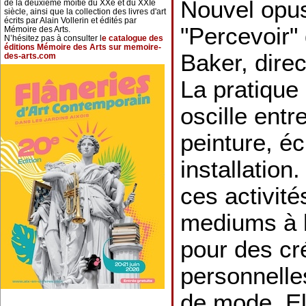
Nouvel opus
de la deuxième moitié du XXe et du XXIe
siècle, ainsi que la collection des livres d'art
écrits par Alain Vollerin et édités par
"Percevoir"
Mémoire des Arts.
N’hésitez pas à consulter l
e catalogue des
éditions Mémoire des Arts sur memoire-
Baker, dire
des-arts.com
La pratique
oscille entr
peinture, éc
installation
ces activité
mediums à l
pour des cr
personnell
de mode. El