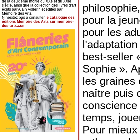
de la deuxième moitié du XXe et du XXIe
philosophie,
siècle, ainsi que la collection des livres d'art
écrits par Alain Vollerin et édités par
Mémoire des Arts.
pour la jeu
N’hésitez pas à consulter l
e catalogue des
éditions Mémoire des Arts sur memoire-
des-arts.com
pour les adu
l'adaptation
best-seller
Sophie ». A
les graines 
naître puis 
conscience
temps, jouer
Pour mieux 