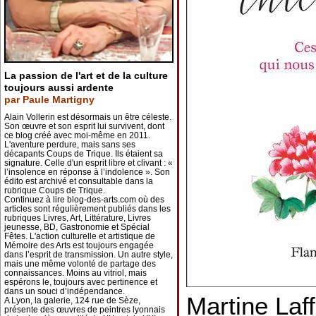
La passion de l'art et de la culture
toujours aussi ardente
par Paule Martigny
Alain Vollerin est désormais un être céleste.
Son œuvre et son esprit lui survivent, dont
ce blog créé avec moi-même en 2011.
L'aventure perdure, mais sans ses
décapants Coups de Trique. Ils étaient sa
signature. Celle d'un esprit libre et clivant : «
l’insolence en réponse à l’indolence ». Son
édito est archivé et consultable dans la
rubrique Coups de Trique.
Continuez à lire blog-des-arts.com où des
articles sont régulièrement publiés dans les
rubriques Livres, Art, Littérature, Livres
jeunesse, BD, Gastronomie et Spécial
Fêtes. L'action culturelle et artistique de
Mémoire des Arts est toujours engagée
dans l’esprit de transmission. Un autre style,
mais une même volonté de partage des
connaissances. Moins au vitriol, mais
espérons le, toujours avec pertinence et
dans un souci d’indépendance.
Martine Laf
A Lyon, la galerie, 124 rue de Sèze,
présente des œuvres de peintres lyonnais