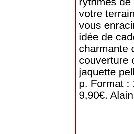
rythmes de v
votre terrai
vous enracin
idée de ca
charmante co
couverture 
jaquette pel
p. Format :
9,90€. Alain