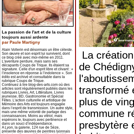
La passion de l'art et de la culture
toujours aussi ardente
par Paule Martigny
Alain Vollerin est désormais un être céleste.
La création
Son œuvre et son esprit lui survivent, dont
ce blog créé avec moi-même en 2011.
L'aventure perdure, mais sans ses
de Chédign
décapants Coups de Trique. Ils étaient sa
signature. Celle d'un esprit libre et clivant : «
l’insolence en réponse à l’indolence ». Son
l'aboutissem
édito est archivé et consultable dans la
rubrique Coups de Trique.
Continuez à lire blog-des-arts.com où des
transformé e
articles sont régulièrement publiés dans les
rubriques Livres, Art, Littérature, Livres
jeunesse, BD, Gastronomie et Spécial
plus de vin
Fêtes. L'action culturelle et artistique de
Mémoire des Arts est toujours engagée
dans l’esprit de transmission. Un autre style,
commune ré
mais une même volonté de partage des
connaissances. Moins au vitriol, mais
espérons le, toujours avec pertinence et
presbytère e
dans un souci d’indépendance.
A Lyon, la galerie, 124 rue de Sèze,
présente des œuvres de peintres lyonnais