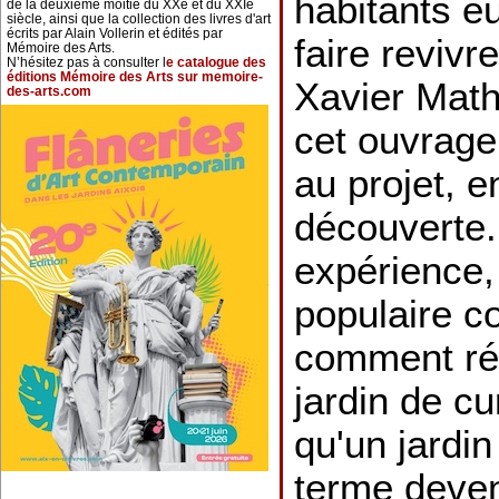
habitants eu
de la deuxième moitié du XXe et du XXIe
siècle, ainsi que la collection des livres d'art
écrits par Alain Vollerin et édités par
faire revivr
Mémoire des Arts.
N’hésitez pas à consulter l
e catalogue des
éditions Mémoire des Arts sur memoire-
Xavier Mathi
des-arts.com
cet ouvrage,
au projet, e
découverte.
expérience, 
populaire c
comment ré
jardin de cu
qu'un jardi
terme deven