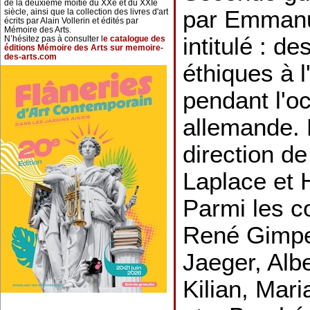
de la deuxième moitié du XXe et du XXIe
par Emmanu
siècle, ainsi que la collection des livres d'art
écrits par Alain Vollerin et édités par
Mémoire des Arts.
intitulé : d
N’hésitez pas à consulter l
e catalogue des
éditions Mémoire des Arts sur memoire-
des-arts.com
éthiques à l
pendant l'o
allemande. 
direction d
Laplace et 
Parmi les co
René Gimp
Jaeger, Alb
Kilian, Mar