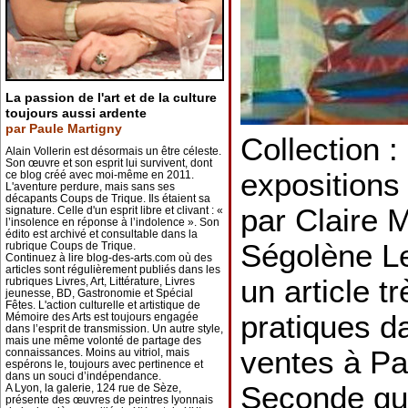
La passion de l'art et de la culture
toujours aussi ardente
par Paule Martigny
Collection :
Alain Vollerin est désormais un être céleste.
Son œuvre et son esprit lui survivent, dont
expositions 
ce blog créé avec moi-même en 2011.
L'aventure perdure, mais sans ses
décapants Coups de Trique. Ils étaient sa
par Claire 
signature. Celle d'un esprit libre et clivant : «
l’insolence en réponse à l’indolence ». Son
édito est archivé et consultable dans la
Ségolène L
rubrique Coups de Trique.
Continuez à lire blog-des-arts.com où des
articles sont régulièrement publiés dans les
un article tr
rubriques Livres, Art, Littérature, Livres
jeunesse, BD, Gastronomie et Spécial
Fêtes. L'action culturelle et artistique de
pratiques d
Mémoire des Arts est toujours engagée
dans l’esprit de transmission. Un autre style,
mais une même volonté de partage des
ventes à Pa
connaissances. Moins au vitriol, mais
espérons le, toujours avec pertinence et
dans un souci d’indépendance.
Seconde gu
A Lyon, la galerie, 124 rue de Sèze,
présente des œuvres de peintres lyonnais