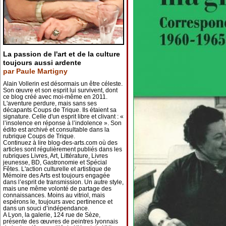
La passion de l'art et de la culture
toujours aussi ardente
par Paule Martigny
Alain Vollerin est désormais un être céleste.
Son œuvre et son esprit lui survivent, dont
ce blog créé avec moi-même en 2011.
L'aventure perdure, mais sans ses
décapants Coups de Trique. Ils étaient sa
signature. Celle d'un esprit libre et clivant : «
l’insolence en réponse à l’indolence ». Son
édito est archivé et consultable dans la
rubrique Coups de Trique.
Continuez à lire blog-des-arts.com où des
articles sont régulièrement publiés dans les
rubriques Livres, Art, Littérature, Livres
jeunesse, BD, Gastronomie et Spécial
Fêtes. L'action culturelle et artistique de
Mémoire des Arts est toujours engagée
dans l’esprit de transmission. Un autre style,
mais une même volonté de partage des
connaissances. Moins au vitriol, mais
espérons le, toujours avec pertinence et
dans un souci d’indépendance.
A Lyon, la galerie, 124 rue de Sèze,
présente des œuvres de peintres lyonnais