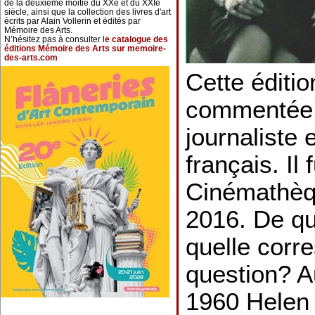
de la deuxième moitié du XXe et du XXIe
siècle, ainsi que la collection des livres d'art
écrits par Alain Vollerin et édités par
Mémoire des Arts.
N’hésitez pas à consulter l
e catalogue des
éditions Mémoire des Arts sur memoire-
des-arts.com
Cette éditio
commentée 
journaliste 
français. Il 
Cinémathèq
2016. De que
quelle corr
question? A
1960 Helen 