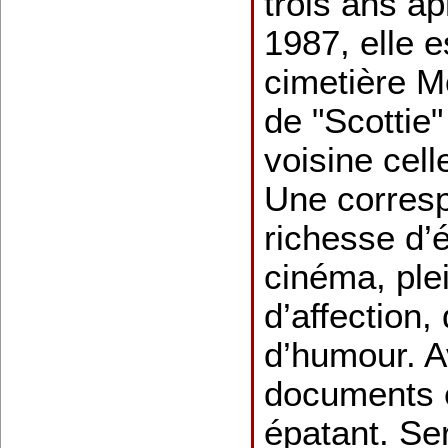
trois ans ap
1987, elle e
cimetière M
de "Scottie"
voisine cell
Une corres
richesse d’
cinéma, ple
d’affection,
d’humour. A
documents e
épatant. Se