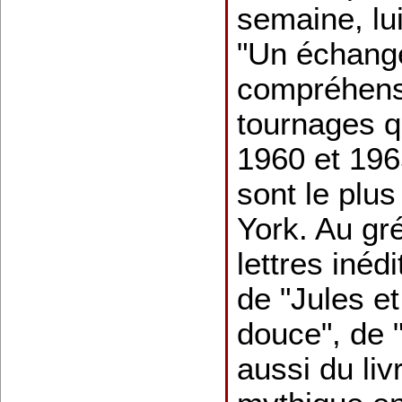
semaine, lu
"Un échange
compréhens
tournages qu
1960 et 1965
sont le plus
York. Au gré
lettres inéd
de "Jules e
douce", de 
aussi du liv