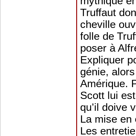
mythique en
Truffaut don
cheville ouvr
folle de Tru
poser à Alf
Expliquer p
génie, alors
Amérique. P
Scott lui es
qu’il doive 
La mise en 
Les entreti