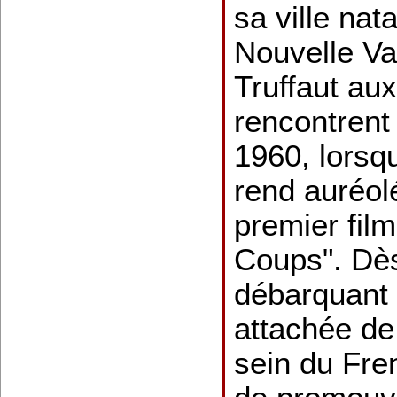
sa ville nat
Nouvelle Va
Truffaut aux
rencontrent
1960, lorsqu
rend auréol
premier fil
Coups". Dès 
débarquant d
attachée de
sein du Fre