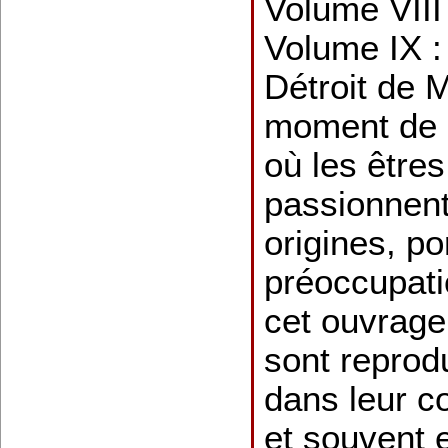
Volume VIII 
Volume IX :
Détroit de 
moment de n
où les être
passionnent
origines, po
préoccupati
cet ouvrage
sont reprod
dans leur co
et souvent 