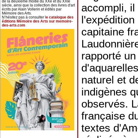
de la deuxième moitié du XXe et du XXIe
accompli, il 
siècle, ainsi que la collection des livres d'art
écrits par Alain Vollerin et édités par
Mémoire des Arts.
l'expédition
N’hésitez pas à consulter l
e catalogue des
éditions Mémoire des Arts sur memoire-
des-arts.com
capitaine f
Laudonnière,
rapporté u
d'aquarelle
naturel et 
indigènes qu
observés. L
française d
textes d'Am