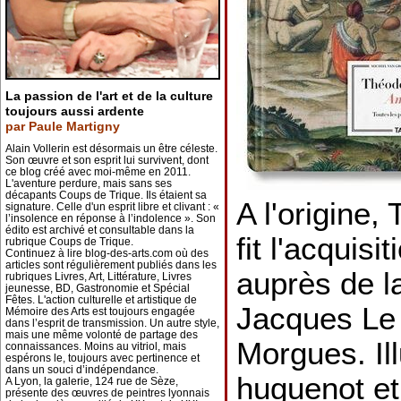
La passion de l'art et de la culture
toujours aussi ardente
par Paule Martigny
Alain Vollerin est désormais un être céleste.
Son œuvre et son esprit lui survivent, dont
ce blog créé avec moi-même en 2011.
L'aventure perdure, mais sans ses
décapants Coups de Trique. Ils étaient sa
A l'origine,
signature. Celle d'un esprit libre et clivant : «
l’insolence en réponse à l’indolence ». Son
édito est archivé et consultable dans la
fit l'acquisi
rubrique Coups de Trique.
Continuez à lire blog-des-arts.com où des
articles sont régulièrement publiés dans les
auprès de l
rubriques Livres, Art, Littérature, Livres
jeunesse, BD, Gastronomie et Spécial
Fêtes. L'action culturelle et artistique de
Jacques Le
Mémoire des Arts est toujours engagée
dans l’esprit de transmission. Un autre style,
mais une même volonté de partage des
Morgues. Ill
connaissances. Moins au vitriol, mais
espérons le, toujours avec pertinence et
dans un souci d’indépendance.
huguenot et
A Lyon, la galerie, 124 rue de Sèze,
présente des œuvres de peintres lyonnais