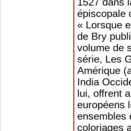
1527 dans l
épiscopale d
« Lorsque 
de Bry publi
volume de 
série, Les
Amérique (a
India Occide
lui, offrent
européens l
ensembles 
coloriages 