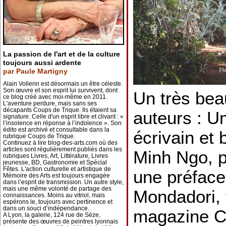
La passion de l'art et de la culture
toujours aussi ardente
par Paule Martigny
Alain Vollerin est désormais un être céleste.
Son œuvre et son esprit lui survivent, dont
Un très bea
ce blog créé avec moi-même en 2011.
L'aventure perdure, mais sans ses
décapants Coups de Trique. Ils étaient sa
auteurs : U
signature. Celle d'un esprit libre et clivant : «
l’insolence en réponse à l’indolence ». Son
édito est archivé et consultable dans la
écrivain et
rubrique Coups de Trique.
Continuez à lire blog-des-arts.com où des
articles sont régulièrement publiés dans les
Minh Ngo, 
rubriques Livres, Art, Littérature, Livres
jeunesse, BD, Gastronomie et Spécial
Fêtes. L'action culturelle et artistique de
une préface
Mémoire des Arts est toujours engagée
dans l’esprit de transmission. Un autre style,
mais une même volonté de partage des
Mondadori, 
connaissances. Moins au vitriol, mais
espérons le, toujours avec pertinence et
dans un souci d’indépendance.
magazine C
A Lyon, la galerie, 124 rue de Sèze,
présente des œuvres de peintres lyonnais