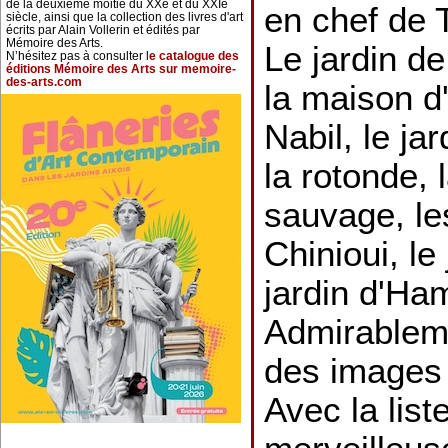
de la deuxième moitié du XXe et du XXIe
en chef de 
siècle, ainsi que la collection des livres d'art
écrits par Alain Vollerin et édités par
Mémoire des Arts.
Le jardin de
N’hésitez pas à consulter l
e catalogue des
éditions Mémoire des Arts sur memoire-
des-arts.com
la maison d'
Nabil, le ja
la rotonde,
sauvage, le
Chinioui, le 
jardin d'Ham
Admirableme
des images
Avec la list